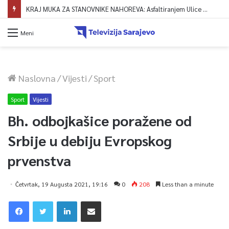
KRAJ MUKA ZA STANOVNIKE NAHOREVA: Asfaltiranjem Ulice Vranica brijeg spajaju se gornji i središnji dio naselja
Meni
Naslovna
/
Vijesti
/
Sport
Sport
Vijesti
Bh. odbojkašice poražene od
Srbije u debiju Evropskog
prvenstva
Četvrtak, 19 Augusta 2021, 19:16
0
208
Less than a minute