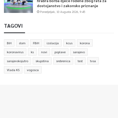
hrabra borba djece rođene zbog rata za
dostojanstvo i zakonsko priznanje
Ponedjeljak, 10 Augusta 2026, 9:45
TAGOVI
BiH
dom
FBiH
izolacija
kcus
korona
koronavirus
ks
novi
poplave
sarajevo
sarajevskojutro
skupstina
srebrenica
test
tvsa
Vlada KS
vogosca