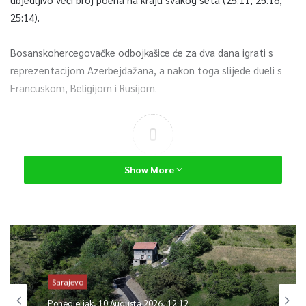
25:14).
Bosanskohercegovačke odbojkašice će za dva dana igrati s
reprezentacijom Azerbejdažana, a nakon toga slijede dueli s
Francuskom, Beligijom i Rusijom.
0
Article Rating
Show More
Sarajevo
Ponedjeljak, 10 Augusta 2026, 12:12