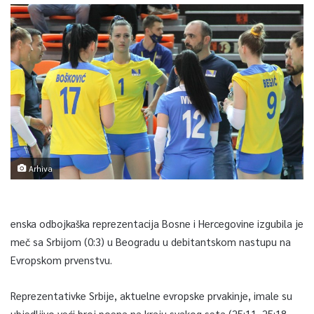
Arhiva
enska odbojkaška reprezentacija Bosne i Hercegovine izgubila je
meč sa Srbijom (0:3) u Beogradu u debitantskom nastupu na
Evropskom prvenstvu.
Reprezentativke Srbije, aktuelne evropske prvakinje, imale su
ubjedljivo veći broj poena na kraju svakog seta (25:11, 25:18,