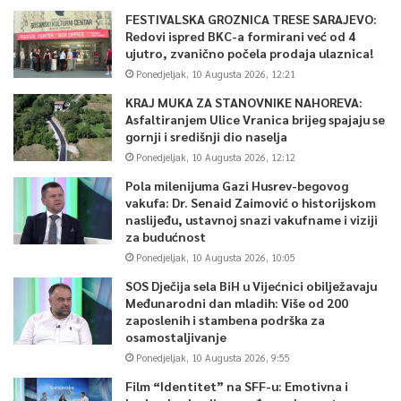
FESTIVALSKA GROZNICA TRESE SARAJEVO:
Redovi ispred BKC-a formirani već od 4
ujutro, zvanično počela prodaja ulaznica!
Ponedjeljak, 10 Augusta 2026, 12:21
KRAJ MUKA ZA STANOVNIKE NAHOREVA:
Asfaltiranjem Ulice Vranica brijeg spajaju se
gornji i središnji dio naselja
Ponedjeljak, 10 Augusta 2026, 12:12
Pola milenijuma Gazi Husrev-begovog
vakufa: Dr. Senaid Zaimović o historijskom
naslijeđu, ustavnoj snazi vakufname i viziji
za budućnost
Ponedjeljak, 10 Augusta 2026, 10:05
SOS Dječija sela BiH u Vijećnici obilježavaju
Međunarodni dan mladih: Više od 200
zaposlenih i stambena podrška za
osamostaljivanje
Ponedjeljak, 10 Augusta 2026, 9:55
Film “Identitet” na SFF-u: Emotivna i