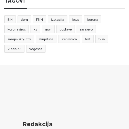
TAGOVI
BiH
dom
FBiH
izolacija
kcus
korona
koronavirus
ks
novi
poplave
sarajevo
sarajevskojutro
skupstina
srebrenica
test
tvsa
Vlada KS
vogosca
Redakcija