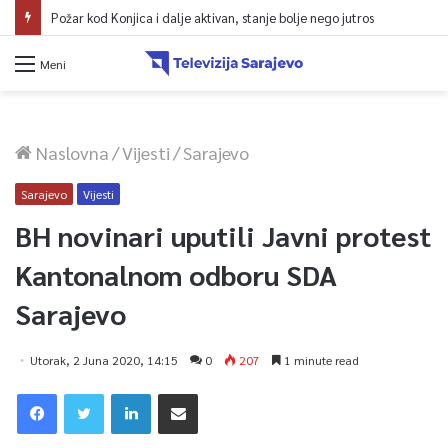
Požar kod Konjica i dalje aktivan, stanje bolje nego jutros
Meni
Naslovna
/
Vijesti
/
Sarajevo
Sarajevo
Vijesti
BH novinari uputili Javni protest
Kantonalnom odboru SDA
Sarajevo
Utorak, 2 Juna 2020, 14:15
0
207
1 minute read