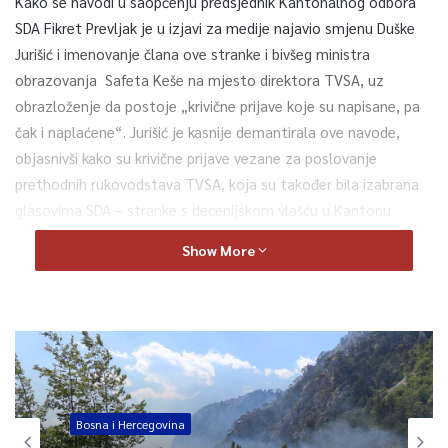
Kako se navodi u saopćenju predsjednik Kantonalnog odbora
SDA Fikret Prevljak je u izjavi za medije najavio smjenu Duške
Jurišić i imenovanje člana ove stranke i bivšeg ministra
obrazovanja Safeta Keše na mjesto direktora TVSA, uz
obrazloženje da postoje „krivične prijave koje su napisane, pa
čak i naplaćene“. Jurišić je kasnije demantirala ove navode,
objasnivši kako su krivične prijave vezane za poslovanje
prethodnih rukovodstava TVSA, koja su također bila izabrana
glasovima SDA – stranke s decenijskom vlašću u Kantonu
Sarajevo (KS).
Show More
UO BH novinara poziva Skupštinu i Vladu KS da spriječe
nezakonitu smjenu Nadzornog odbora i generalne direktorice
TVSA, te da osiguraju stabilan rad ovog medija bez naručenih
smjena, političkih pritisaka i direktnog uplitanja bilo koje
političke partije – navodi se u saopćenju.
Bosna i Hercegovina
UO BH novinara istovremeno poziva Instituciju Ombudsmena u