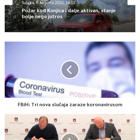
Subota, 8 Augusta 2026, 16:03
BiH, domaće i međunarodne organizacije za zaštitu slobode
Požar kod Konjica i dalje aktivan, stanje
medija da svojim djelovanjem spriječe političku i zakonsku
bolje nego jutros
destabilizaciju TVSA kao javnog medija svih građana Kantona
Sarajevo.
0
Article Rating
FBiH: Tri nova slučaja zaraze koronavirusom