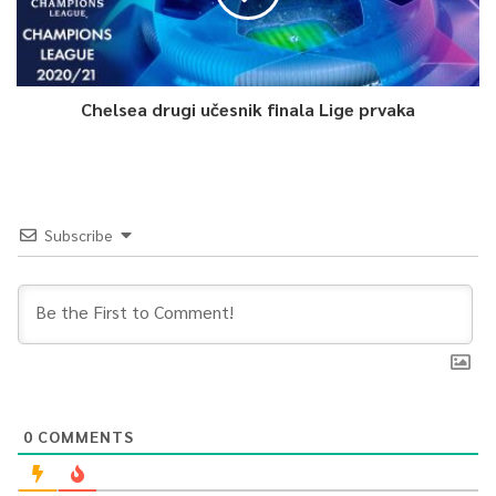
Elvirova smrt na liniji, gdje je bio komandant brigade, bacit će
mračnu sjenu na tu prividnu normalnost. Nakon što pronalazi
ljubavnu poruku koju je on napisao, na kutiji cigareta, njen
Chelsea drugi učesnik finala Lige prvaka
život se dramatično mijenja. Odbija se suočiti s istinom i
pokušava se svemu sama oduprijeti, ali na kraju odlučuje
pobjeći.
Subscribe
Ipak prate je sumnje i vraća se u Sarajevo. Mora otkriti istinu
kako bi pronašla smisao svog života.
Autori filma „Te mračne noći“ su François Lunel & Neven
Samardžić.Uloge mače: Maja Jurić, Arman Lunel, Muhamed
Hadžović, Nina Đogo, Maja Zećo, Emina Muftić, Boris Ler.
0
COMMENTS
François Lunel je scenarista, redatelj i romanopisac. Rođen je u
Parizu, a živi na relaciji između Sarajeva-BiH i Francuske. 1992,