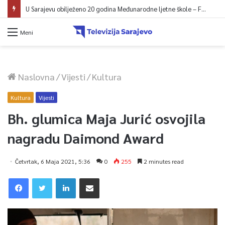
U Sarajevu obilježeno 20 godina Međunarodne ljetne škole – Fokus na izazovima međunarodne pravde
Meni
Naslovna
/
Vijesti
/
Kultura
Kultura
Vijesti
Bh. glumica Maja Jurić osvojila
nagradu Daimond Award
Četvrtak, 6 Maja 2021, 5:36
0
255
2 minutes read