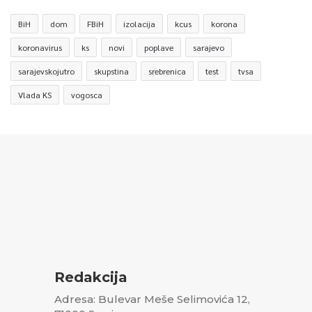
BiH
dom
FBiH
izolacija
kcus
korona
koronavirus
ks
novi
poplave
sarajevo
sarajevskojutro
skupstina
srebrenica
test
tvsa
Vlada KS
vogosca
Redakcija
Adresa: Bulevar Meše Selimovića 12,