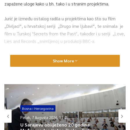
zapažene uloge kako u bh. tako i u stranim projektima.
Jurić je između ostalog radila u projektima kao što su film
„Divljaci“, u hrvatskoj seriji „Drugo ime ljubavi“, te snimala je
film u Turskoj ‘Secrets from the Past’, također i u seriji „Love,
Lies and Records „snimljenoj u produkciji BBC-a.
Režiser filma François Lunel zapisao je da je „Te mračne noći„
Show More
film o opsadi Sarajeva čije rane su još uvijek otvorene.
„U ovom filmu, prikazujem portret žene veoma pomiješanih i
uzburkanih emocija. Odlučio sam snimiti film o ratu iz pozicije
grada Sarajeva, bez direktnog prikazivanja konflikta, o
posljedicama rata. stanovnici na Balkanu izgubili su svoje
prijatelje, identitete, ali i svoje snove. Htio sam pokazati koliko
Bosna i Hercegovina
je dubok trag ostavio taj gubitak nedužnosti kroz koji je
Petak, 7 Augusta 2026, 11:45
Bosna i Hercegovina prošla“ –zapisao je reditelj filma.
U Sarajevu obilježeno 20 godina