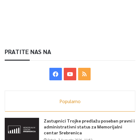
sa dvadeset godina, kao student kinematografije na
Univerzitetu Paris VIII, dolazi u Sarajevo, gdje ostaje dvije
godine. Snimio je i dokumentarne filmove Born in Bosnia
(1993.), Kulise Sarajeva (1996.) i Tlo u moru (1999.),te prvi
dugormetražni film „Mirni dani u Sarajevu“.
PRATITE NAS NA
0
Article Rating
Popularno
Zastupnici Trojke predlažu poseban pravni i
administrativni status za Memorijalni
centar Srebrenica
Petak, 7 Augusta 2026, 11:52