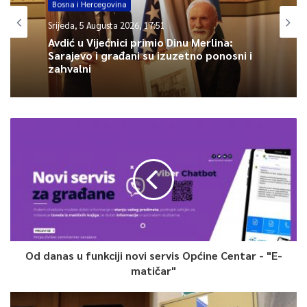
Bosna i Hercegovina
Srijeda, 5 Augusta 2026, 17:51
Avdić u Vijećnici primio Dinu Merlina:
Sarajevo i građani su izuzetno ponosni i
zahvalni
Od danas u funkciji novi servis Općine Centar - "E-
matičar"