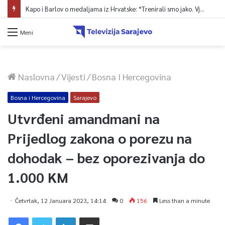
Kapo i Barlov o medaljama iz Hrvatske: “Trenirali smo jako. Vjerovali smo”
Meni
Naslovna
/
Vijesti
/
Bosna I Hercegovina
Bosna i Hercegovina
Sarajevo
Utvrđeni amandmani na
Prijedlog zakona o porezu na
dohodak – bez oporezivanja do
1.000 KM
Četvrtak, 12 Januara 2023, 14:14
0
156
Less than a minute