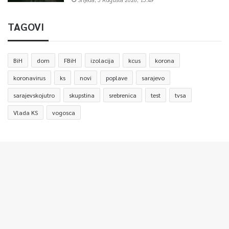
TAGOVI
BiH
dom
FBiH
izolacija
kcus
korona
koronavirus
ks
novi
poplave
sarajevo
sarajevskojutro
skupstina
srebrenica
test
tvsa
Vlada KS
vogosca