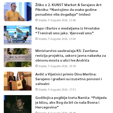
Žiško o 2. KUNST Market & Sarajevo Art
Pikniku: “Nastojimo da svake godine
ponudimo više događaja” (video)
Srijeda, 5 Augusta 2026, 21:46
Kapo i Barlov o medaljama iz Hrvatske:
“Trenirali smo jako. Vjerovali smo”
Srijeda, 5 Augusta 2026, 21:06
Ministarstvo saobraćaja KS: Završena
revizija projekta, uskoro javna nabavka za
obnovu mosta u ulici Ive Andrića
Srijeda, 5 Augusta 2026, 19:18
Avdić u Vijećnici primio Dinu Merlina:
Sarajevo i građani su izuzetno ponosni i
zahvalni
Srijeda, 5 Augusta 2026, 17:51
Godišnjica pogibije Izeta Nanića: “Pobjeda
je blizu, ako Bog da bit će naša Bosna i
Hercegovina”
Srijeda, 5 Augusta 2026, 15:49