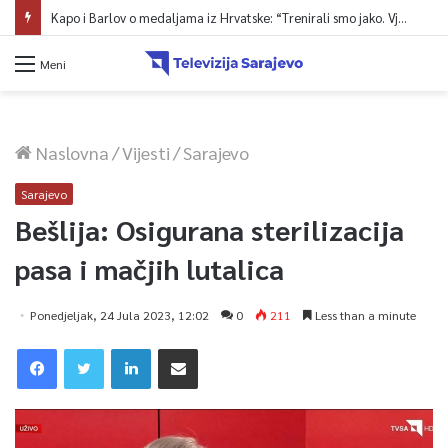
Kapo i Barlov o medaljama iz Hrvatske: “Trenirali smo jako. Vjerovali smo”
Meni
Naslovna
/
Vijesti
/
Sarajevo
Sarajevo
Bešlija: Osigurana sterilizacija
pasa i mačjih lutalica
Ponedjeljak, 24 Jula 2023, 12:02
0
211
Less than a minute