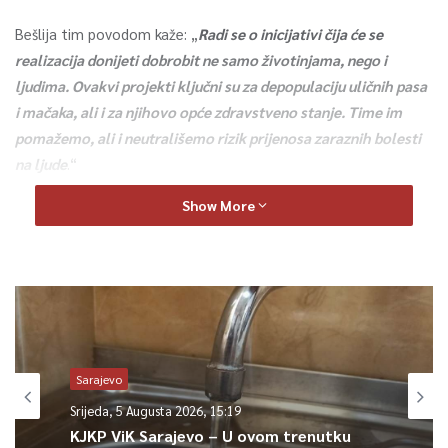
Bešlija tim povodom kaže: „
Radi se o inicijativi čija će se
realizacija donijeti dobrobit ne samo životinjama, nego i
ljudima. Ovakvi projekti ključni su za depopulaciju uličnih pasa
i mačaka, ali i za njihovo opće zdravstveno stanje. Time im
pomažemo, ali i neutrališemo rizik prijenosa zaraznih bolesti
na ljude
.“
Show More
0
Article Rating
Sarajevo
Srijeda, 5 Augusta 2026, 15:19
KJKP ViK Sarajevo – U ovom trenutku