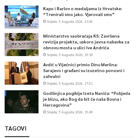
Kapo i Barlov o medaljama iz Hrvatske:
“Trenirali smo jako. Vjerovali smo”
Srijeda, 5 Augusta 2026, 21:06
Ministarstvo saobraćaja KS: Završena
revizija projekta, uskoro javna nabavka za
obnovu mosta u ulici Ive Andrića
Srijeda, 5 Augusta 2026, 19:18
Avdić u Vijećnici primio Dinu Merlina:
Sarajevo i građani su izuzetno ponosni i
zahvalni
Srijeda, 5 Augusta 2026, 17:51
Godišnjica pogibije Izeta Nanića: “Pobjeda
je blizu, ako Bog da bit će naša Bosna i
Hercegovina”
Srijeda, 5 Augusta 2026, 15:49
TAGOVI