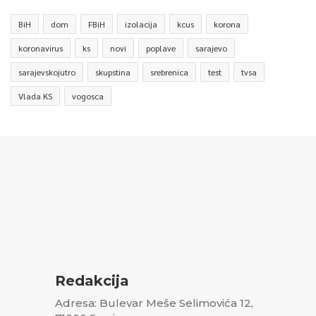
BiH
dom
FBiH
izolacija
kcus
korona
koronavirus
ks
novi
poplave
sarajevo
sarajevskojutro
skupstina
srebrenica
test
tvsa
Vlada KS
vogosca
Redakcija
Adresa: Bulevar Meše Selimovića 12,