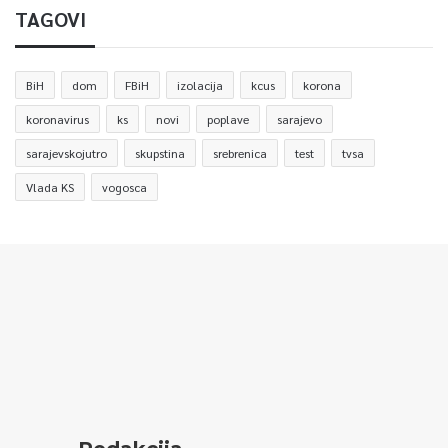
TAGOVI
BiH
dom
FBiH
izolacija
kcus
korona
koronavirus
ks
novi
poplave
sarajevo
sarajevskojutro
skupstina
srebrenica
test
tvsa
Vlada KS
vogosca