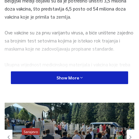
Belgijski mediji objavili su da je potrebno uništiti 3,5 miliona
doza vakcina, što predstavlja 6,5 posto od 54 miliona doza
vakcina koje je primila ta zemlja.
Ove vakcine su za prvu varijantu virusa, a biće uništene zajedno
sa brojnim test setovima kojima je istekao rok trajanja i
maskama koje ne zadovoljavaju propisane standarde.
Ukupna vrijednost medicinskog materijala i vakcina koje treba
uništiti je 131 milion eura, a sam proces koštaće 310.000 eura.
Show More
Belgijski ministar zdravlja Frank Vandenbroucke izjavio je da je
tokom prvog talasa pandemije prethodna vlada nabavila
ogromnu količinu medicinskog materijala u vrijeme kada je
takvih materijala bilo malo.
Sarajevo
0