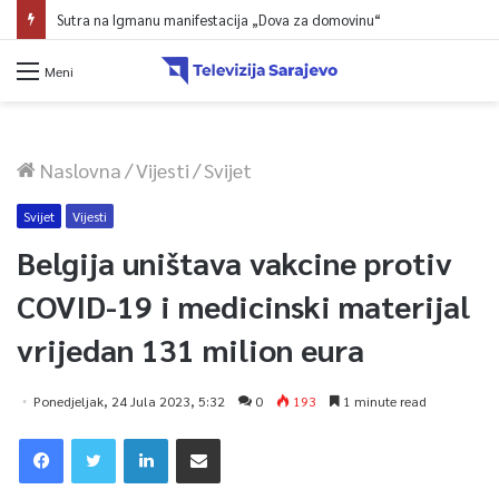
Sutra na Igmanu manifestacija „Dova za domovinu“
Meni
Naslovna
/
Vijesti
/
Svijet
Svijet
Vijesti
Belgija uništava vakcine protiv
COVID-19 i medicinski materijal
vrijedan 131 milion eura
Ponedjeljak, 24 Jula 2023, 5:32
0
193
1 minute read