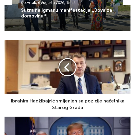
Četvrtak, 6 Augusta 2026, 15:24
Article Rating
Sutra na Igmanu manifestacija „Dova za
domovinu“
Ibrahim Hadžibajrić smijenjen sa pozicije načelnika
Starog Grada