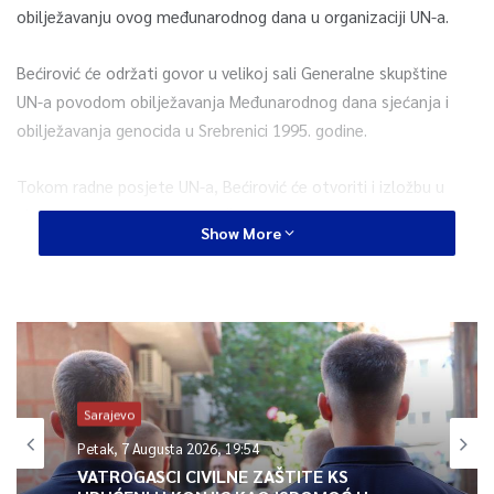
obilježavanju ovog međunarodnog dana u organizaciji UN-a.
Bećirović će održati govor u velikoj sali Generalne skupštine
UN-a povodom obilježavanja Međunarodnog dana sjećanja i
obilježavanja genocida u Srebrenici 1995. godine.
Tokom radne posjete UN-a, Bećirović će otvoriti i izložbu u
sjedištu UN-a pod naslovom “Naslijeđe nade nakon genocida u
Show More
Srebrenici – Putovanje nove generacije”.
Također, imat će i niz radnih sastanaka u sjedištu UN-a,
saopćeno je iz Kabineta člana Predsjedništva BiH Denisa
Bećirovića.
Sarajevo
0
Petak, 7 Augusta 2026, 19:54
VATROGASCI CIVILNE ZAŠTITE KS
Article Rating