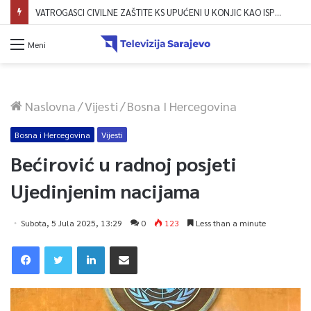
VATROGASCI CIVILNE ZAŠTITE KS UPUĆENI U KONJIC KAO ISPOMOĆ U GAŠENJU POŽARA
Meni
Naslovna
/
Vijesti
/
Bosna I Hercegovina
Bosna i Hercegovina
Vijesti
Bećirović u radnoj posjeti
Ujedinjenim nacijama
Subota, 5 Jula 2025, 13:29
0
123
Less than a minute