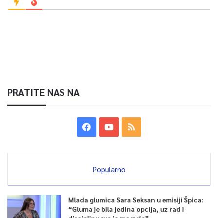
PRATITE NAS NA
Popularno
Mlada glumica Sara Seksan u emisiji Špica:
“Gluma je bila jedina opcija, uz rad i
disciplinu sve je moguće”