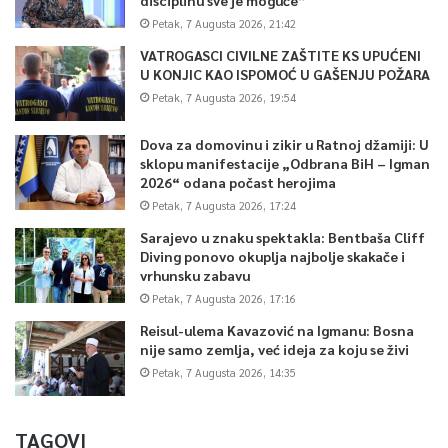
Petak, 7 Augusta 2026, 21:42
VATROGASCI CIVILNE ZAŠTITE KS UPUĆENI
U KONJIC KAO ISPOMOĆ U GAŠENJU POŽARA
Petak, 7 Augusta 2026, 19:54
Dova za domovinu i zikir u Ratnoj džamiji: U
sklopu manifestacije „Odbrana BiH – Igman
2026“ odana počast herojima
Petak, 7 Augusta 2026, 17:24
Sarajevo u znaku spektakla: Bentbaša Cliff
Diving ponovo okuplja najbolje skakače i
vrhunsku zabavu
Petak, 7 Augusta 2026, 17:16
Reisul-ulema Kavazović na Igmanu: Bosna
nije samo zemlja, već ideja za koju se živi
Petak, 7 Augusta 2026, 14:35
TAGOVI