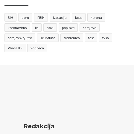
BiH
dom
FBiH
izolacija
kcus
korona
koronavirus
ks
novi
poplave
sarajevo
sarajevskojutro
skupstina
srebrenica
test
tvsa
Vlada KS
vogosca
Redakcija