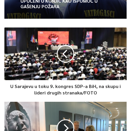
UPUĆENI U KONJIC KAO ISPOMOĆ U
GAŠENJU POŽARA
U Sarajevu u toku 9. kongres SDP-a BiH, na skupu i
lideri drugih stranaka/FOTO