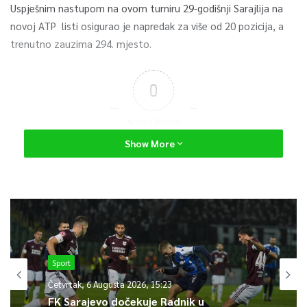
Uspješnim nastupom na ovom turniru 29-godišnji Sarajlija na
novoj ATP listi osigurao je napredak za više od 20 pozicija, a
trenutno zauzima 294. mjesto.
0
Article Rating
Show More
Sport
Četvrtak, 6 Augusta 2026, 15:23
FK Sarajevo dočekuje Radnik u