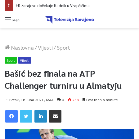
FK Željezničar sutra protiv BSK-a iz Banje Luke
Meni
Naslovna
/
Vijesti
/
Sport
Sport
Vijesti
Bašić bez finala na ATP
Challenger turniru u Almatyju
Petak, 18 Juna 2021, 6:44
0
268
Less than a minute