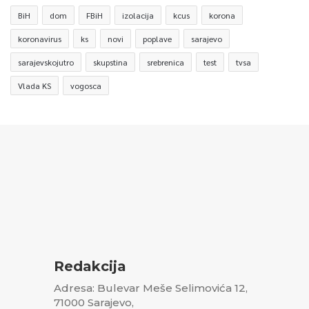
BiH
dom
FBiH
izolacija
kcus
korona
koronavirus
ks
novi
poplave
sarajevo
sarajevskojutro
skupstina
srebrenica
test
tvsa
Vlada KS
vogosca
Redakcija
Adresa: Bulevar Meše Selimovića 12,
71000 Sarajevo,