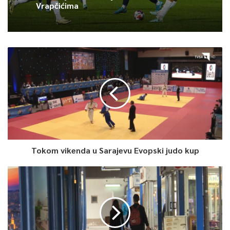
Vrapčićima
Tokom vikenda u Sarajevu Evopski judo kup