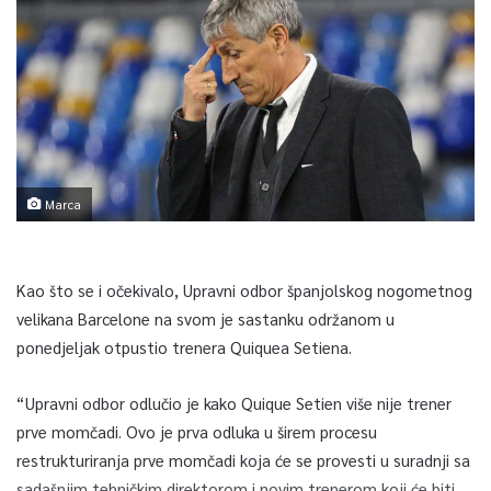
Marca
Kao što se i očekivalo, Upravni odbor španjolskog nogometnog
velikana Barcelone na svom je sastanku održanom u
ponedjeljak otpustio trenera Quiquea Setiena.
“Upravni odbor odlučio je kako Quique Setien više nije trener
prve momčadi. Ovo je prva odluka u širem procesu
restrukturiranja prve momčadi koja će se provesti u suradnji sa
sadašnjim tehničkim direktorom i novim trenerom koji će biti