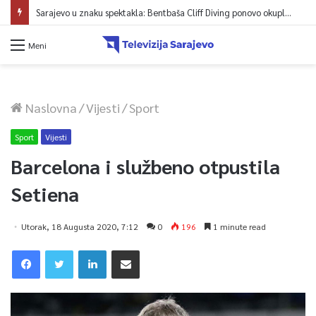
Reisul-ulema Kavazović na Igmanu: Bosna nije samo zemlja, već ideja za koju se živi
Meni
Naslovna
/
Vijesti
/
Sport
Sport
Vijesti
Barcelona i službeno otpustila
Setiena
Utorak, 18 Augusta 2020, 7:12
0
196
1 minute read