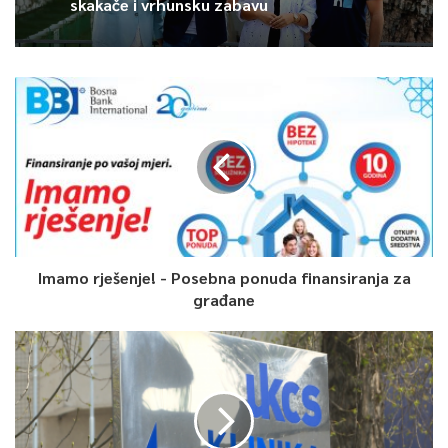
skakače i vrhunsku zabavu
Koeman je šest godina igrao za Barcelonu, a na Camp Nou je
bio i na počecima svog trenerskog puta kao pomoćnik Luisu
van Gaalu.
0
Article Rating
Imamo rješenje! - Posebna ponuda finansiranja za
građane