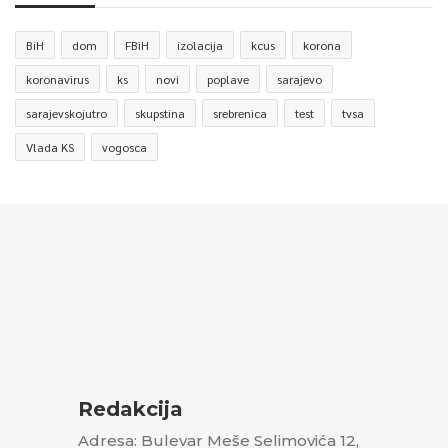
BiH
dom
FBiH
izolacija
kcus
korona
koronavirus
ks
novi
poplave
sarajevo
sarajevskojutro
skupstina
srebrenica
test
tvsa
Vlada KS
vogosca
Redakcija
Adresa: Bulevar Meše Selimovića 12,