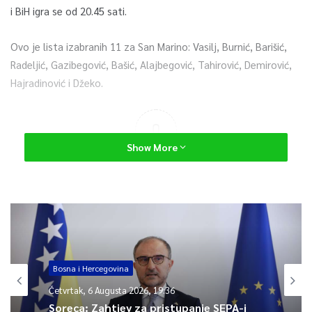
i BiH igra se od 20.45 sati.
Ovo je lista izabranih 11 za San Marino: Vasilj, Burnić, Barišić,
Radeljić, Gazibegović, Bašić, Alajbegović, Tahirović, Demirović,
Hajradinović i Džeko.
0
Show More
Article Rating
Bosna i Hercegovina
Četvrtak, 6 Augusta 2026, 19:36
Soreca: Zahtjev za pristupanje SEPA-i