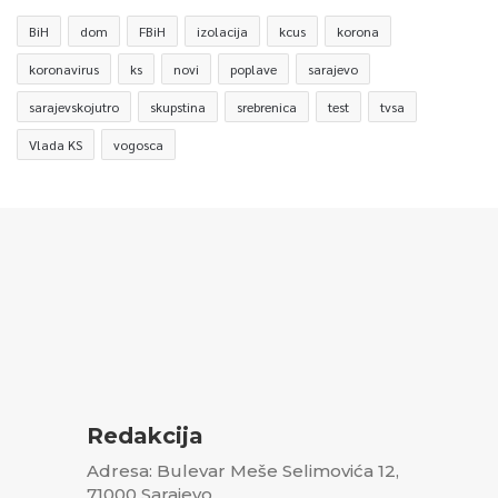
BiH
dom
FBiH
izolacija
kcus
korona
koronavirus
ks
novi
poplave
sarajevo
sarajevskojutro
skupstina
srebrenica
test
tvsa
Vlada KS
vogosca
Redakcija
Adresa: Bulevar Meše Selimovića 12,
71000 Sarajevo,