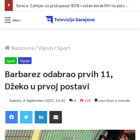
Soreca: Zahtjev za pristupanje SEPA-i važan korak BiH na putu ka EU
Meni
Naslovna
/
Vijesti
/
Sport
Sport
Vijesti
Barbarez odabrao prvih 11,
Džeko u prvoj postavi
Subota, 6 Septembra 2025, 19:41
0
228
Less than a minute