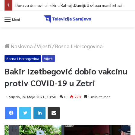
Dova za domovinu i zikir u Ratnoj džamiji: U sklopu manifestacije „Odbrana BiH – Igman 2026“ odana počast herojima
Meni
Naslovna
/
Vijesti
/
Bosna I Hercegovina
Bosna i Hercegovina
Vijesti
Bakir Izetbegović dobio vakcinu
protiv COVID-19 u Zetri
Srijeda, 26 Maja 2021, 13:50
0
220
1 minute read