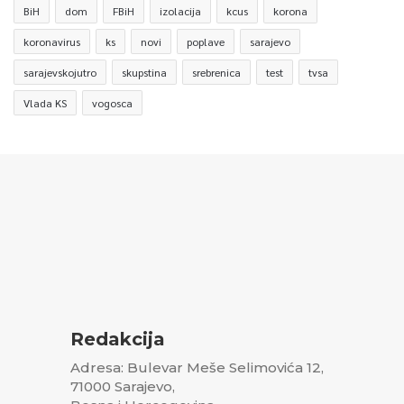
BiH
dom
FBiH
izolacija
kcus
korona
koronavirus
ks
novi
poplave
sarajevo
sarajevskojutro
skupstina
srebrenica
test
tvsa
Vlada KS
vogosca
Redakcija
Adresa: Bulevar Meše Selimovića 12,
71000 Sarajevo,