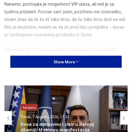
Naravno, postojala je mogućnost VIP ulaza, ali red je sa
ljudima pričekati. Pozvan sam jučer, pozitivno me iznenadilo,
nisam znao da će to ići tako brzo, da ću tako brzo doći na red.
Bilo je bezbolno, nadam se da će proći bez posljedica – kazao
je Izetbegović novinarima po izlasku iz Zetre.
Na pitanje da li zna koja vakcina je upitanju, kazao je kako
“misli da je Pfizer”.
Show More
Za organizaciju vakcinacije danas z Zetri, kazao je da je dobra.
– Čekali smo samo desetak minuta – rekao je.
0
Sarajevo
Petak, 7 Augusta 2026, 17:24
Article Rating
Dova za domovinu i zikir u Ratnoj
džamiji: U sklopu manifestacije