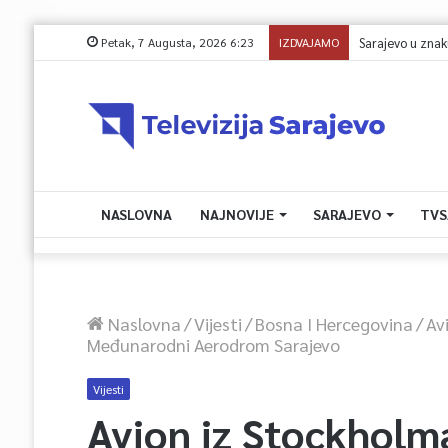
Petak, 7 Augusta, 2026 6:23
IZDVAJAMO
Reisul-ulema Kavaz
NASLOVNA
NAJNOVIJE
SARAJEVO
TVS
Naslovna
/
Vijesti
/
Bosna I Hercegovina
/
Av
Međunarodni Aerodrom Sarajevo
Vijesti
Avion iz Stockholma