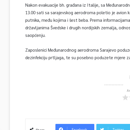
Nakon evakuacije bh. građana iz Italije, sa Međunarodn
13.00 sati sa sarajevskog aerodroma poletio je avion
putnika, među kojima i šest beba. Prema informacijam
državljanima Švedske i drugih nordijskih zemalja, od
saopćenju.
Zaposlenici Međunarodnog aerodroma Sarajevo poduzeli 
dezinfekciju prtljaga, te su posebno poduzete mjere za
A
Facebook
Twitter
Share