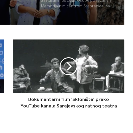
Memorijalnim centrom Srebrenica, na
spisku ukupno 26
Dokumentarni film 'Sklonište' preko
YouTube kanala Sarajevskog ratnog teatra