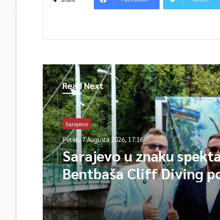
Read Next
Sarajevo
Petak, 7 Augusta 2026, 17:16
Sarajevo u znaku spekta
Bentbaša Cliff Diving 
okuplja najbolje skakače
vrhunsku zabavu