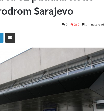
rodrom Sarajevo
0
260
1 minute read