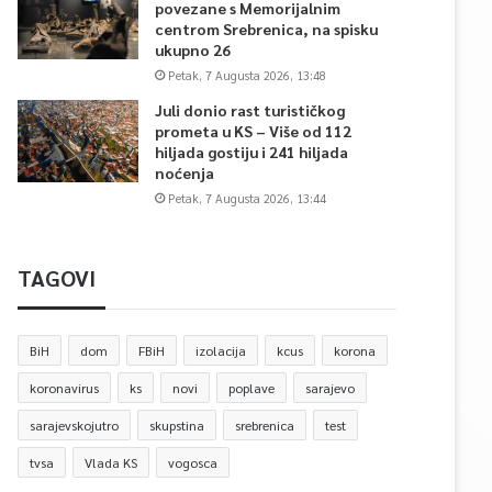
povezane s Memorijalnim
centrom Srebrenica, na spisku
ukupno 26
Petak, 7 Augusta 2026, 13:48
Juli donio rast turističkog
prometa u KS – Više od 112
hiljada gostiju i 241 hiljada
noćenja
Petak, 7 Augusta 2026, 13:44
TAGOVI
BiH
dom
FBiH
izolacija
kcus
korona
koronavirus
ks
novi
poplave
sarajevo
sarajevskojutro
skupstina
srebrenica
test
tvsa
Vlada KS
vogosca