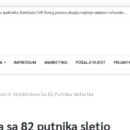
ović na Igmanu: Bosna nije samo zemlja, već ideja za koju se živi
A
IMPRESSUM
MARKETING
POŠALJI VIJEST
PRIJAVI
ion Iz Stockholma Sa 82 Putnika Sletio Na
 sa 82 putnika sletio