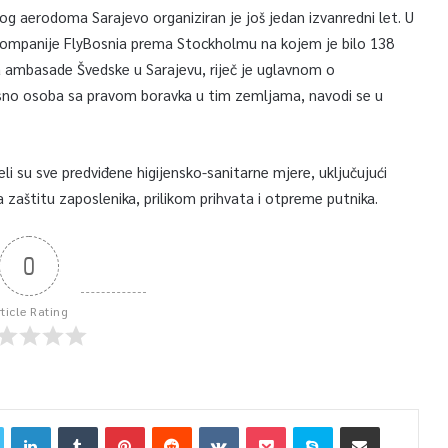
og aerodoma Sarajevo organiziran je još jedan izvanredni let. U
 kompanije FlyBosnia prema Stockholmu na kojem je bilo 138
a ambasade Švedske u Sarajevu, riječ je uglavnom o
nosno osoba sa pravom boravka u tim zemljama, navodi se u
su sve predviđene higijensko-sanitarne mjere, uključujući
 zaštitu zaposlenika, prilikom prihvata i otpreme putnika.
0
rticle Rating