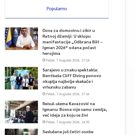
Popularno
Dova za domovinu i zikir u
Ratnoj džamiji: U sklopu
manifestacije „Odbrana BiH –
Igman 2026“ odana počast
herojima
Petak, 7 Augusta 2026, 17:24
Sarajevo u znaku spektakla:
Bentbaša Cliff Diving ponovo
okuplja najbolje skakače i
vrhunsku zabavu
Petak, 7 Augusta 2026, 17:16
Reisul-ulema Kavazović na
Igmanu: Bosna nije samo zemlja,
već ideja za koju se živi
Petak, 7 Augusta 2026, 14:35
Saslušane još četiri osobe