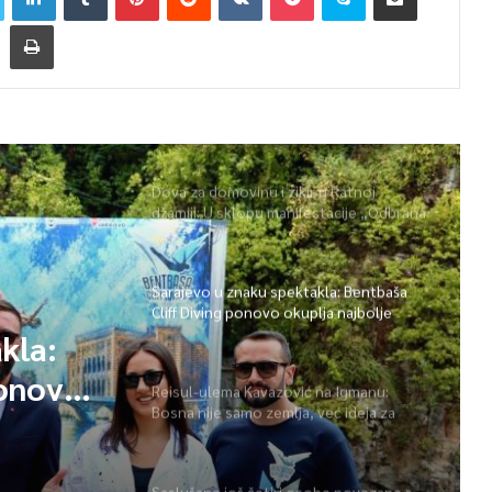
Dova za domovinu i zikir u Ratnoj
džamiji: U sklopu manifestacije „Odbrana
BiH – Igman 2026“ odana počast
herojima
Sarajevo u znaku spektakla: Bentbaša
Cliff Diving ponovo okuplja najbolje
skakače i vrhunsku zabavu
kla:
ponovo
Reisul-ulema Kavazović na Igmanu:
Bosna nije samo zemlja, već ideja za
 i
koju se živi
Saslušane još četiri osobe povezane s