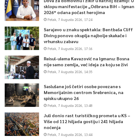
Dova za domovinu i zikir u Ratnoj džamiji: U
sklopu manifestacije „Odbrana BiH – Igman
2026“ odana počast herojima
Petak, 7 Augusta 2026, 17:24
Sarajevo u znaku spektakla: Bentbaša Cliff
Diving ponovo okuplja najbolje skakače i
vrhunsku zabavu
Petak, 7 Augusta 2026, 17:16
Reisul-ulema Kavazović na Igmanu: Bosna
nije samo zemlja, već ideja za koju se živi
Petak, 7 Augusta 2026, 14:35
Saslušane još četiri osobe povezane s
Memorijalnim centrom Srebrenica, na
spisku ukupno 26
Petak, 7 Augusta 2026, 13:48
Juli donio rast turističkog prometa u KS –
Više od 112 hiljada gostiju i 241 hiljada
noćenja
Petak, 7 Augusta 2026, 13:44