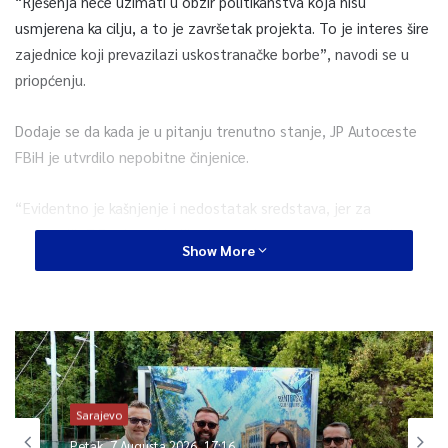
“Rješenja neće uzimati u obzir politikanstva koja nisu
usmjerena ka cilju, a to je završetak projekta. To je interes šire
zajednice koji prevazilazi uskostranačke borbe”, navodi se u
priopćenju.
Dodaje se da kada je u pitanju trenutno stanje, JP Autoceste
FBiH je utvrdilo nepobitne činjenice.
“Evidentno je kašnjenje i nedostatak sredstava, jer za
preostalih 7,5 mjeseci koliko je ostalo ugovornog roka nije
Show More
moguće realizirati preostalih cca 70% fizičkog obima, niti je to
moguće finansirati preostalim novčanim iznosom od
2.131.193,80 KM.
Ono što slijedi je priprema za raspisivanje novog tendera za
izbor izvođača radova u dogovoru s Vladom FBiH i u skladu sa
važećom regulativom, što bi omogućilo nastavak radova sa
manjim rizikom u odnosu na ranije stanje”, stoji u priopćenju.
Sarajevo
Petak, 7 Augusta 2026, 17:16