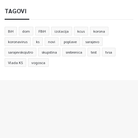
TAGOVI
BiH
dom
FBiH
izolacija
kcus
korona
koronavirus
ks
novi
poplave
sarajevo
sarajevskojutro
skupstina
srebrenica
test
tvsa
Vlada KS
vogosca