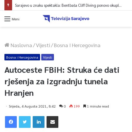
Sarajevo u znaku spektakla: Bentbaša Cliff Diving ponovo okuplja najbolje skakače i vrhunsku zabavu
Meni
Naslovna
/
Vijesti
/
Bosna I Hercegovina
Bosna i Hercegovina
Vijesti
Autoceste FBiH: Struka će dati
rješenja za izgradnju tunela
Hranjen
Srijeda, 4 Augusta 2021, 8:42
0
199
1 minute read