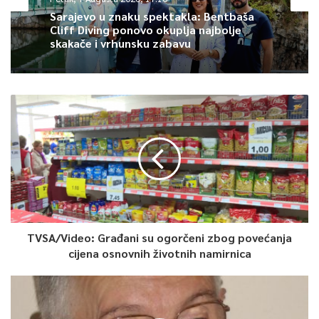
Novo rukovodstvo JP Autoceste FBiH je zbog profesionalne i
Sarajevo u znaku spektakla: Bentbaša
Cliff Diving ponovo okuplja najbolje
moralne obveze uradilo cjelovitu analizu u cilju utvrđivanja
skakače i vrhunsku zabavu
činjenica i sve dalje korake za rješenje ovog problema,
uključujući i utvrđivanje stepena eventualne odgovornosti svih
sudionika projekta, te mogućnosti nastavka realizacije
projekta, navodi Press JP Autoceste FBiH.
0
Article Rating
TVSA/Video: Građani su ogorčeni zbog povećanja
cijena osnovnih životnih namirnica