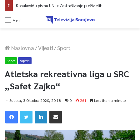
Konaković u pismu UN-u: Zastrašivanje preživjelih
Meni
Naslovna
/
Vijesti
/
Sport
Sport
Vijesti
Atletska rekreativna liga u SRC
„Safet Zajko“
Subota, 3 Oktobra 2020, 20:18
0
261
Less than a minute