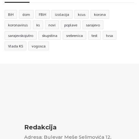
BiH
dom
FBiH
izolacija
kcus
korona
koronavirus
ks
novi
poplave
sarajevo
sarajevskojutro
skupstina
srebrenica
test
tvsa
Vlada KS
vogosca
Redakcija
Adresa: Bulevar Meše Selimovića 12,