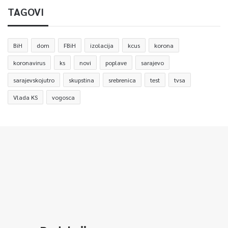
TAGOVI
BiH
dom
FBiH
izolacija
kcus
korona
koronavirus
ks
novi
poplave
sarajevo
sarajevskojutro
skupstina
srebrenica
test
tvsa
Vlada KS
vogosca