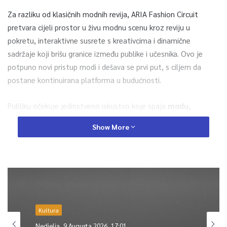
Za razliku od klasičnih modnih revija, ARIA Fashion Circuit
pretvara cijeli prostor u živu modnu scenu kroz reviju u
pokretu, interaktivne susrete s kreativcima i dinamične
sadržaje koji brišu granice između publike i učesnika. Ovo je
potpuno novi pristup modi i dešava se prvi put, s ciljem da
postane kontinuirana platforma u budućnosti.
Publiku očekuje jedinstveno iskustvo koje spaja
modu,
umjetnost, fotografiju, digitalni sadržaj i savremenu
Show More
kreativnu industriju kroz tri povezane faze:
Fashion Circuit,
Style Lounge i završnu izložbu.
ARIA Fashion Circuit nije samo događaj, već nova platforma za
promociju domaće modne i kreativne scene, s ciljem podizanja
svijesti o domaćem dizajnu, jačanja kreativne industrije i
kreiranja potpuno jedinstvenog iskustva koje povezuje sve
Kultura
aktere, od dizajnera do content kreatora.
Nedjelja, 9 Augusta 2026, 17:01