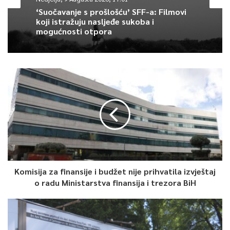
‘Suočavanje s prošlošću’ SFF-a: Filmovi
koji istražuju nasljeđe sukoba i
Događaj se održava 2. jula ove godine u Aria Mall Sarajevo, dok
mogućnosti otpora
će se centralni dio programa odvijati u 19 sati na etaži -1, a
cjelokupan Aria Mall će tokom dana biti transformisan u modni
i kreativni prostor događaja.
0
Article Rating
Komisija za finansije i budžet nije prihvatila izvještaj
o radu Ministarstva finansija i trezora BiH