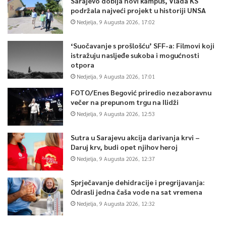
Sarajevo dobija novi kampus, Vlada KS
podržala najveći projekt u historiji UNSA
Nedjelja, 9 Augusta 2026, 17:02
‘Suočavanje s prošlošću’ SFF-a: Filmovi koji
istražuju nasljeđe sukoba i mogućnosti
otpora
Nedjelja, 9 Augusta 2026, 17:01
FOTO/Enes Begović priredio nezaboravnu
večer na prepunom trgu na Ilidži
Nedjelja, 9 Augusta 2026, 12:53
Sutra u Sarajevu akcija darivanja krvi –
Daruj krv, budi opet njihov heroj
Nedjelja, 9 Augusta 2026, 12:37
Sprječavanje dehidracije i pregrijavanja:
Odrasli jedna čaša vode na sat vremena
Nedjelja, 9 Augusta 2026, 12:32