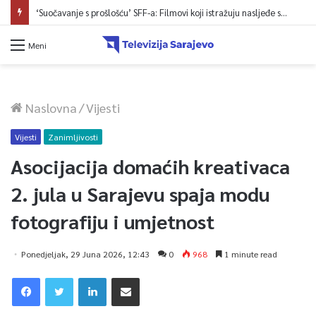
‘Suočavanje s prošlošću’ SFF-a: Filmovi koji istražuju nasljeđe sukoba i mogućnosti otpora
Meni
Naslovna
/
Vijesti
Vijesti
Zanimljivosti
Asocijacija domaćih kreativaca
2. jula u Sarajevu spaja modu
fotografiju i umjetnost
Ponedjeljak, 29 Juna 2026, 12:43
0
968
1 minute read