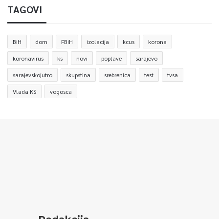
TAGOVI
BiH
dom
FBiH
izolacija
kcus
korona
koronavirus
ks
novi
poplave
sarajevo
sarajevskojutro
skupstina
srebrenica
test
tvsa
Vlada KS
vogosca