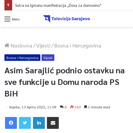
Sutra na Igmanu manifestacija „Dova za domovinu“
Meni
Naslovna
/
Vijesti
/
Bosna I Hercegovina
Bosna i Hercegovina
Vijesti
Asim Sarajlić podnio ostavku na
sve funkcije u Domu naroda PS
BiH
Srijeda, 13 Aprila 2022, 11:09
0
160
1 minute read