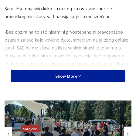
Sarajlić je objasnio kako su razlog za ostavke sankcije
američkog ministarstva finansija koje su mu izrečene
-Bez obzira na to što nisam ni prvostepeno ni pravosnažno
osuđen za bilo koje krivično djelo, smatram da je zbog odluke
vlasti SAD da me stave na listu sankcioniranih osoba moja
obaveza da odstupim sa navedenih pozicija. Kao odgovorna
osoba, kojoj je interes države iznad svega, ne želim na bilo koji
način biti smetnja u realizaciji zajedničkih strateških planova i
Show More
partnerstva Bosne i Hercegovine i Sjedinjenih Američkih Država,
navodi Sarajlić u saopćenju za javnost.
Sjedinjene Američke Države su, kako ističe, dugogodišnji istinski
prijatelj i strateški partner Bosne i Hercegovine i nijedan
pojedinac ne treba da bude prepreka za nastavak saradnje.
Sarajevo
-U odluci Ministarstva finansija SAD izneseno je niz proizvoljnih