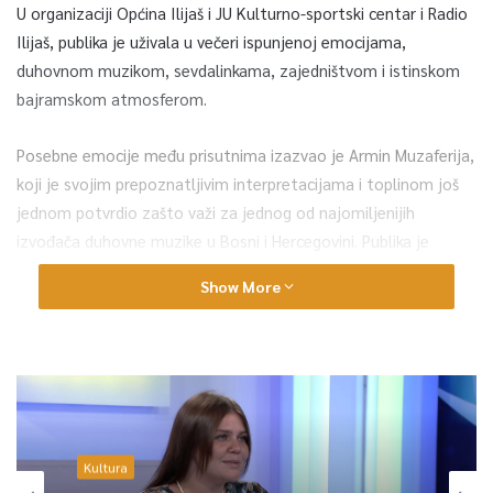
U organizaciji Općina Ilijaš i JU Kulturno-sportski centar i Radio
Ilijaš, publika je uživala u večeri ispunjenoj emocijama,
duhovnom muzikom, sevdalinkama, zajedništvom i istinskom
bajramskom atmosferom.
Posebne emocije među prisutnima izazvao je Armin Muzaferija,
koji je svojim prepoznatljivim interpretacijama i toplinom još
jednom potvrdio zašto važi za jednog od najomiljenijih
izvođača duhovne muzike u Bosni i Hercegovini. Publika je
zajedno pjevala njegove najpoznatije pjesme „Džehva“, „Hej
Show More
Bosno studen vodo“, kao i poznate ilahije i sevdalinke, a
dvoranom su tokom cijele večeri odzvanjali aplauzi, pjesma i
osmijesi.
Posebno emotivan i upečatljiv trenutak večeri bio je ples
derviša uz zikr „Ya Allah“, koji je snažno dočarao duh tradicije,
duhovnosti i zajedništva.
Kultura