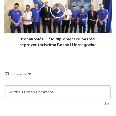
Konaković uručio diplomatske pasoše
0
reprezentativcima Bosne i Hercegovine
Article Rating
Subscribe