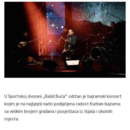
U Sportskoj dvorani „Rašid Buća“ održan je bajramski koncert
kojim je na najljepši način podijeljena radost Kurban-bajrama
sa velikim brojem građana i posjetilaca iz Ilijaša i okolnih
mjesta.