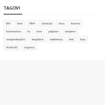
TAGOVI
BiH
dom
FBiH
izolacija
kcus
korona
koronavirus
ks
novi
poplave
sarajevo
sarajevskojutro
skupstina
srebrenica
test
tvsa
Vlada KS
vogosca