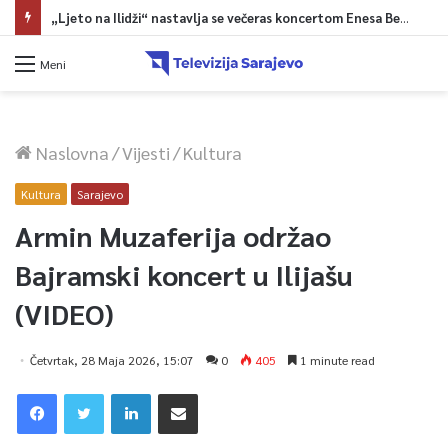
„Ljeto na Ilidži“ nastavlja se večeras koncertom Enesa Begovića
Meni
Naslovna
/
Vijesti
/
Kultura
Kultura
Sarajevo
Armin Muzaferija održao
Bajramski koncert u Ilijašu
(VIDEO)
Četvrtak, 28 Maja 2026, 15:07
0
405
1 minute read