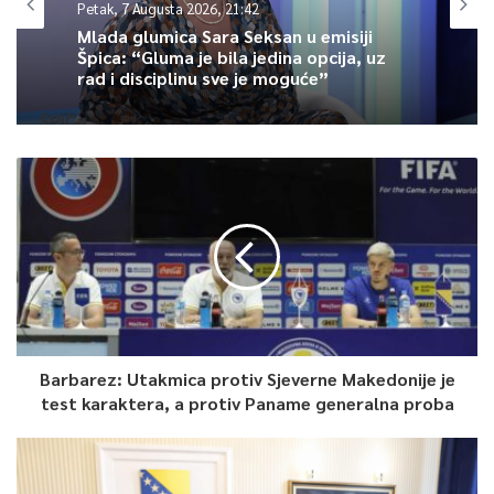
Petak, 7 Augusta 2026, 21:42
Koncert je protekao u izuzetnoj atmosferi, a brojni posjetioci
Mlada glumica Sara Seksan u emisiji
Špica: “Gluma je bila jedina opcija, uz
nisu krili zadovoljstvo organizacijom i programom koji je još
rad i disciplinu sve je moguće”
jednom pokazao koliko im zajednički trenuci, njegovanje
tradicije i okupljanje u duhu Bajrama znače.
Bajramska noć u Ilijašu završena je sevdalinkom i stihovima:
„Svuda se sunce rađa, lijepa svaka je zemlja, kao što je Bosna
moja, na svijetu ljepše nema“, kao najljepšom porukom za kraj
ove posebne večeri.
Pogledajte dio atmosfere.
Barbarez: Utakmica protiv Sjeverne Makedonije je
test karaktera, a protiv Paname generalna proba