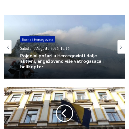
Najbolji interesi djeteta trebaju biti od prvenstvenog značaja u
društvu, navodi se u saopćenju CIK-a BiH.
0
Bosna i Hercegovina
Article Rating
Subota, 8 Augusta 2026, 12:16
Pojedini požari u Hercegovini i dalje
aktivni, angažovano više vatrogasaca i
helikopter