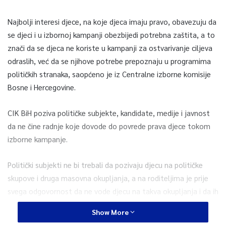
Najbolji interesi djece, na koje djeca imaju pravo, obavezuju da
se djeci i u izbornoj kampanji obezbijedi potrebna zaštita, a to
znači da se djeca ne koriste u kampanji za ostvarivanje ciljeva
odraslih, već da se njihove potrebe prepoznaju u programima
političkih stranaka, saopćeno je iz Centralne izborne komisije
Bosne i Hercegovine.
CIK BiH poziva političke subjekte, kandidate, medije i javnost
da ne čine radnje koje dovode do povrede prava djece tokom
izborne kampanje.
Politički subjekti ne bi trebali da pozivaju djecu na političke
skupove i druga masovna okupljanja, a na roditeljima je prije
svega odgovornost da ne vode djecu na takva okupljanja i da ih
zaštite od nepotrebnih izlaganja.
Show More