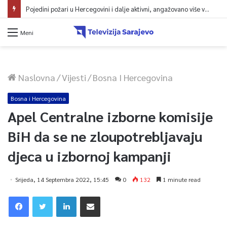
Pojedini požari u Hercegovini i dalje aktivni, angažovano više vatrogasaca i helikopter
Meni
Naslovna
/
Vijesti
/
Bosna I Hercegovina
Bosna i Hercegovina
Apel Centralne izborne komisije
BiH da se ne zloupotrebljavaju
djeca u izbornoj kampanji
Srijeda, 14 Septembra 2022, 15:45
0
132
1 minute read