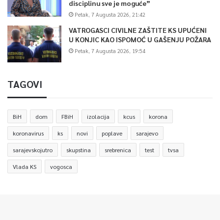
disciplinu sve je moguće”
Petak, 7 Augusta 2026, 21:42
VATROGASCI CIVILNE ZAŠTITE KS UPUĆENI
U KONJIC KAO ISPOMOĆ U GAŠENJU POŽARA
Petak, 7 Augusta 2026, 19:54
TAGOVI
BiH
dom
FBiH
izolacija
kcus
korona
koronavirus
ks
novi
poplave
sarajevo
sarajevskojutro
skupstina
srebrenica
test
tvsa
Vlada KS
vogosca