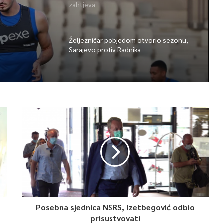
ka u
zahtjeva
tvorio
e
v
Željezničar pobjedom otvorio sezonu,
Sarajevo protiv Radnika
Posebna sjednica NSRS, Izetbegović odbio
prisustvovati