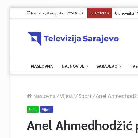
Nedjelja, 9 Augusta, 2026 9:50
IZDVAJAMO
U Dnevniku T
NASLOVNA
NAJNOVIJE
SARAJEVO
TVS
Naslovna
/
Vijesti
/
Sport
/
Anel Ahmedhodži
Sport
Vijesti
Anel Ahmedhodžić 