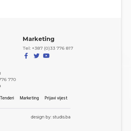
Marketing
Tel: +387 (0)33 776 817
8
 776 770
a
Tenderi
Marketing
Prijavi vijest
design by: studis.ba