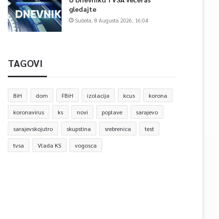
gledajte
Subota, 8 Augusta 2026, 16:04
TAGOVI
BiH
dom
FBiH
izolacija
kcus
korona
koronavirus
ks
novi
poplave
sarajevo
sarajevskojutro
skupstina
srebrenica
test
tvsa
Vlada KS
vogosca