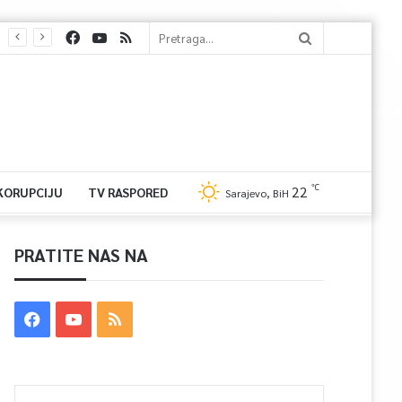
℃
22
 KORUPCIJU
TV RASPORED
Sarajevo, BiH
PRATITE NAS NA