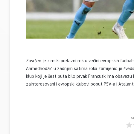
Završen je zimski prelazni rok u većini evropskih fudba
Ahmedhodžić u zadnjim satima roka zamijenio je švedsk
klub koji je šest puta bilo prvak Francusk ima obavezu
zainteresovani i evropski klubovi poput PSV-a i Atalante
A