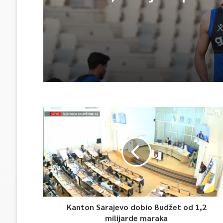
Na Samitu gradonačelni
Sarajevu očekuje se
Željezničar pobjedom o
potpisivanje Deklaracij
sezonu, Sarajevo proti
Radnika
Kanton Sarajevo dobio Budžet od 1,2
milijarde maraka