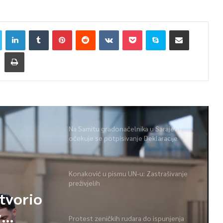
Na Samitu gradonačelnika u Sarajevu
očekuje se potpisivanje Deklaracije
Konaković u pismu UN-u: Zastrašivanje
preživjelih
Protest zeničkih rudara do ispunjenja