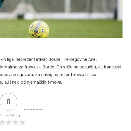
lskih liga. Reprezentativac Bosne i Hercegovine Anel
i Malmo za francuski Bordo. On stiže na posudbu, ali francuski
 kupovine ugovora. Za našeg reprezentativca bili su
, ali i neki od njemačkih timova.
0
rticle Rating