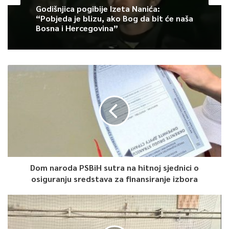
Sjedinjene Američke Države i samim tim je otvoren put ka
Godišnjica pogibije Izeta Nanića:
“Pobjeda je blizu, ako Bog da bit će naša
prijem BiH u članstvo
Ujedinjenih nacija – kazao je.
Bosna i Hercegovina”
0
Article Rating
Dom naroda PSBiH sutra na hitnoj sjednici o
osiguranju sredstava za finansiranje izbora