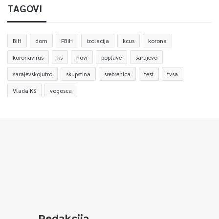
TAGOVI
BiH
dom
FBiH
izolacija
kcus
korona
koronavirus
ks
novi
poplave
sarajevo
sarajevskojutro
skupstina
srebrenica
test
tvsa
Vlada KS
vogosca
Redakcija