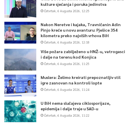
kulture sjećanja i poruka jedinstva
Četvrtak, 6 Augusta 2026, 12:25
Nakon Neretve i kajaka, Travničanin Adin
Pinjo kreće u novu avanturu: Pješice 354
kilometra preko najviših vrhova BiH
Četvrtak, 6 Augusta 2026, 12:18
Više požara zabilježeno u HNŽ-u, vatrogasci
i dalje na terenu kod Konjica
Četvrtak, 6 Augusta 2026, 11:25
Muslera: Želimo kreirati prepoznatljiv stil
igre zasnovan na kontroli lopte
Četvrtak, 6 Augusta 2026, 11:24
U BiH nema slučajeva ciklosporijaze,
epidemija i dalje traje u SAD-u
Četvrtak, 6 Augusta 2026, 11:22