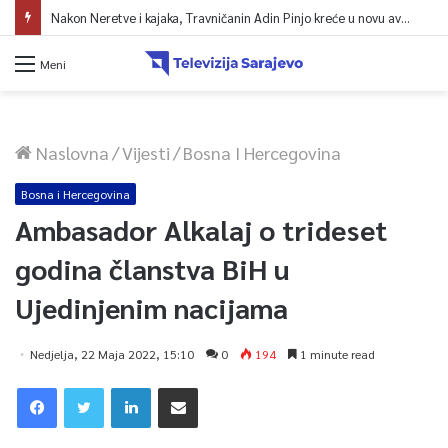
Nakon Neretve i kajaka, Travničanin Adin Pinjo kreće u novu avanturu: Pješice 354 kilometra preko najviših vrhova BiH
Meni
Naslovna
/
Vijesti
/
Bosna I Hercegovina
Bosna i Hercegovina
Ambasador Alkalaj o trideset
godina članstva BiH u
Ujedinjenim nacijama
Nedjelja, 22 Maja 2022, 15:10
0
194
1 minute read