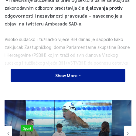
zakonodavnim odborom predstavlja
čin djelovanja protiv
odgovornosti i nezavisnosti pravosuđa – navedeno je u
objavi na twitteru Ambasade SAD-a
.
Visoko sudačko i tužilačko vijeće BiH danas je saopćilo kako
zaključak Zastupničkog doma Parlamentarne skupštine Bosne
i Hercegovine (PSBiH) kojim traži od svih članova Visokog
sudskog i tužilačkog vijeća BiH (VSTVBiH) da podnesu ostavke
ni na koji način ne obavezuje članove VSTV-a BiH.
Show More
Također u saopćenju je istaknuto, povodom najavljenih
aktivnosti Privremene istražne komisije Zastupničkog doma
PSBiH za utvrđivanje stanja u pravosudnim institucijama BiH, te
učestalih upita novinara s tim u vezi, kako sudije i tužioci u
Bosni i Hercegovini ni na koji način neće učestvovati u radu
spomenute istražne komisije.
Sport