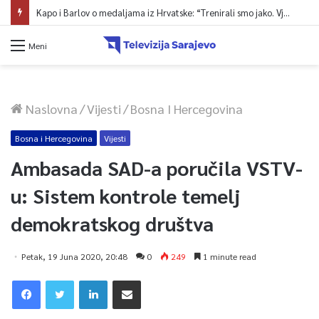
Kapo i Barlov o medaljama iz Hrvatske: “Trenirali smo jako. Vjerovali smo”
Meni
Naslovna
/
Vijesti
/
Bosna I Hercegovina
Bosna i Hercegovina
Vijesti
Ambasada SAD-a poručila VSTV-
u: Sistem kontrole temelj
demokratskog društva
Petak, 19 Juna 2020, 20:48
0
249
1 minute read