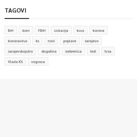
TAGOVI
BiH
dom
FBiH
izolacija
kcus
korona
koronavirus
ks
novi
poplave
sarajevo
sarajevskojutro
skupstina
srebrenica
test
tvsa
Vlada KS
vogosca