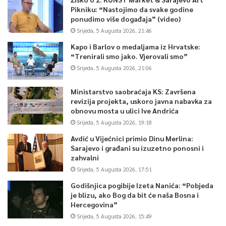
Pikniku: “Nastojimo da svake godine
ponudimo više događaja” (video)
Srijeda, 5 Augusta 2026, 21:46
Kapo i Barlov o medaljama iz Hrvatske:
“Trenirali smo jako. Vjerovali smo”
Srijeda, 5 Augusta 2026, 21:06
Ministarstvo saobraćaja KS: Završena
revizija projekta, uskoro javna nabavka za
obnovu mosta u ulici Ive Andrića
Srijeda, 5 Augusta 2026, 19:18
Avdić u Vijećnici primio Dinu Merlina:
Sarajevo i građani su izuzetno ponosni i
zahvalni
Srijeda, 5 Augusta 2026, 17:51
Godišnjica pogibije Izeta Nanića: “Pobjeda
je blizu, ako Bog da bit će naša Bosna i
Hercegovina”
Srijeda, 5 Augusta 2026, 15:49