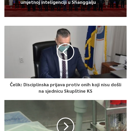
umjetnoj inteligenciji u Shanggaiju
kompanijama koje su teško pogođene ekonomsom krizom
prouzrokovanom pandemijom korona virusa, navodi AFP,
podsećajući da su multinacionalne kompanije poput Diznija,
Amerikan Erlajza i Junajted Erlajnza podijelile oko 60.000
otkaza.
0
Article Rating
Čelik: Disciplinska prijava protiv onih koji nisu došli
na sjednicu Skupštine KS