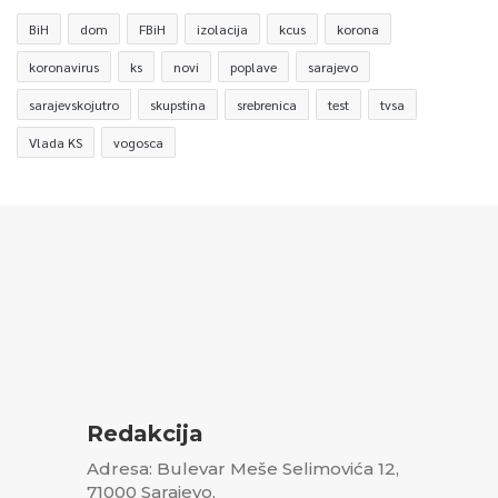
BiH
dom
FBiH
izolacija
kcus
korona
koronavirus
ks
novi
poplave
sarajevo
sarajevskojutro
skupstina
srebrenica
test
tvsa
Vlada KS
vogosca
Redakcija
Adresa: Bulevar Meše Selimovića 12,
71000 Sarajevo,