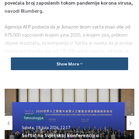
povećala
broj zaposlenih tokom pandemije korona virusa,
navodi Blumberg.
Agencija AFP podseća da je Amazon širom sveta imao više od
875.000 zaposlenih krajem juna 2020, a krajem jula, prilikom
objave rezultata, ta kompanija iz Sijetla je navela da je poslije
marta već otvorila više od 175.000 radnih mjesta, od kojih će
125.000 postati stalna.
Show More
Sredinom septembra je samo u SAD i Kanadi pridodato još
100.000 radnih mesta, uglavnom u skladištima, na pripremi
paketa i njihovom slanju.
U avgustu je Amazon odlučio da zaposli i 3.500 inženjera,
informatičara i administrativnog osoblja u Sjedinjenim
Tehnologija
Državama.
Subota, 18 Jula 2026, 12:17
Softić na Svjetskoj konferenciji o
Stanje u Amazonu je suprotno stanju u brojnim velikim