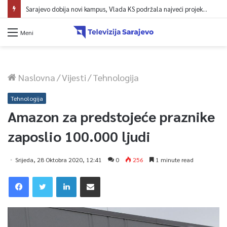
Sarajevo dobija novi kampus, Vlada KS podržala najveći projekt u historiji UNSA
Meni
Naslovna
/
Vijesti
/
Tehnologija
Tehnologija
Amazon za predstojeće praznike
zaposlio 100.000 ljudi
Srijeda, 28 Oktobra 2020, 12:41
0
256
1 minute read