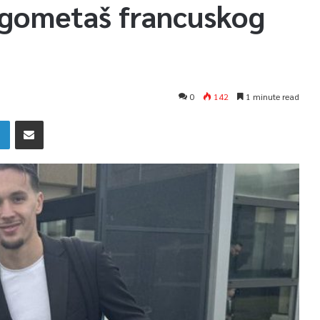
ogometaš francuskog
0
142
1 minute read