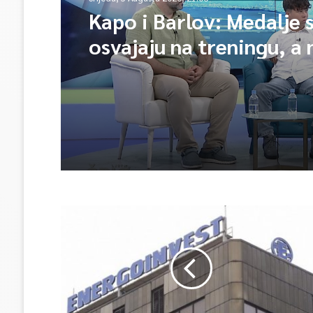
Kapo i Barlov: Medalje 
osvajaju na treningu, a 
takmičenje odeš samo d
pokupiš