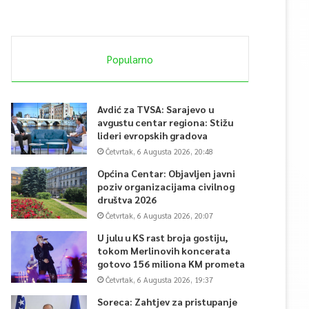
Popularno
Avdić za TVSA: Sarajevo u
avgustu centar regiona: Stižu
lideri evropskih gradova
Četvrtak, 6 Augusta 2026, 20:48
Općina Centar: Objavljen javni
poziv organizacijama civilnog
društva 2026
Četvrtak, 6 Augusta 2026, 20:07
U julu u KS rast broja gostiju,
tokom Merlinovih koncerata
gotovo 156 miliona KM prometa
Četvrtak, 6 Augusta 2026, 19:37
Soreca: Zahtjev za pristupanje