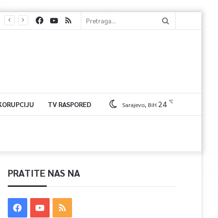
℃
24
 KORUPCIJU
TV RASPORED
Sarajevo, BiH
PRATITE NAS NA