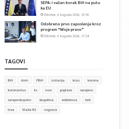
SEPA-i važan korak BiH na putu
ka EU
Četvrtak, 6 Augusta 2026, 19:36
Odobreno prvo zaposlenje kroz
program “Moje pravo”
Četvrtak, 6 Augusta 2026, 17:34
TAGOVI
BiH
dom
FBiH
izolacija
kcus
korona
koronavirus
ks
novi
poplave
sarajevo
sarajevskojutro
skupstina
srebrenica
test
tvsa
Vlada KS
vogosca