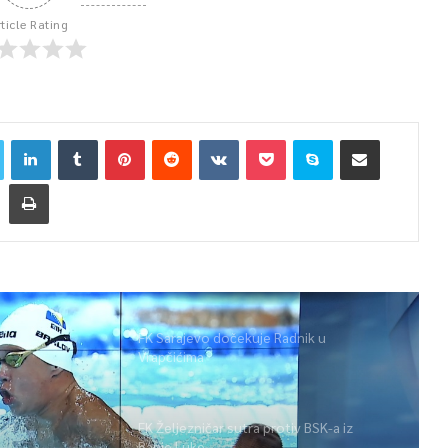
rticle Rating
FK Sarajevo dočekuje Radnik u
Vrapčićima
FK Željezničar sutra protiv BSK-a iz
Banje Luke