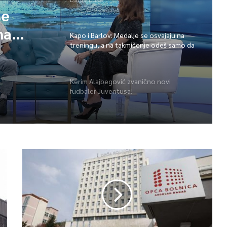
se
na
Kapo i Barlov: Medalje se osvajaju na
treningu, a na takmičenje odeš samo da
a ih
ih pokupiš
Kerim Alajbegović zvanično novi
fudbaler Juventusa!