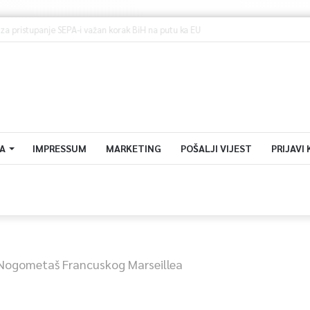
ev za pristupanje SEPA-i važan korak BiH na putu ka EU
A
IMPRESSUM
MARKETING
POŠALJI VIJEST
PRIJAVI
Nogometaš Francuskog Marseillea