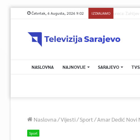
Četvrtak, 6 Augusta, 2026 9:02
IZDVAJAMO
Soreca: Zahtj
NASLOVNA
NAJNOVIJE
SARAJEVO
TVS
Naslovna
/
Vijesti
/
Sport
/
Amar Dedić Novi 
Sport