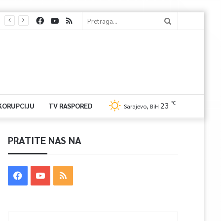
℃
23
 KORUPCIJU
TV RASPORED
Sarajevo, BiH
PRATITE NAS NA