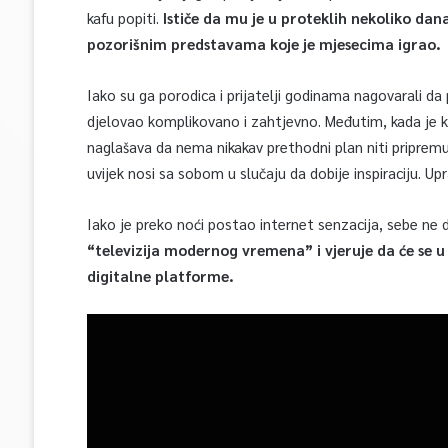
kafu popiti.
Ističe da mu je u proteklih nekoliko dana
pozorišnim predstavama koje je mjesecima igrao.
Iako su ga porodica i prijatelji godinama nagovarali da
djelovao komplikovano i zahtjevno. Međutim, kada je k
naglašava da nema nikakav prethodni plan niti pripremu
uvijek nosi sa sobom u slučaju da dobije inspiraciju. Up
Iako je preko noći postao internet senzacija, sebe ne d
“televizija modernog vremena” i vjeruje da će se u
digitalne platforme.