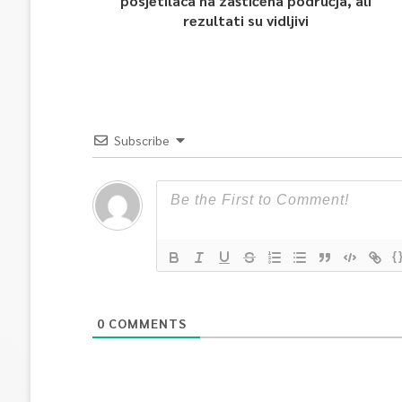
posjetilaca na zaštićena područja, ali
rezultati su vidljivi
Subscribe
{
0
COMMENTS