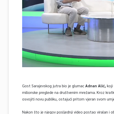
Gost Sarajevskog jutra bio je glumac
Adnan Alić,
koji
milionske preglede na društvenim mrežama. Kroz kratke,
osvojiti novu publiku, ostajući pritom vjeran svom umj
Nakon što je njegov posljednji video postao viralan i o