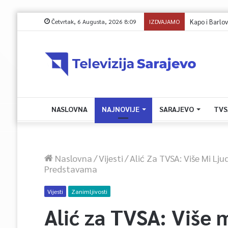
Četvrtak, 6 Augusta, 2026 8:09
IZDVAJAMO
NASLOVNA
NAJNOVIJE
SARAJEVO
TVS
Naslovna
/
Vijesti
/
Alić Za TVSA: Više Mi Lj
Predstavama
Vijesti
Zanimljivosti
Alić za TVSA: Više m