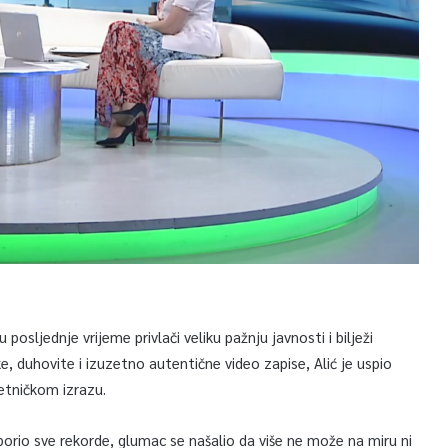
 u posljednje vrijeme privlači veliku pažnju javnosti i bilježi
 duhovite i izuzetno autentične video zapise, Alić je uspio
etničkom izrazu.
borio sve rekorde, glumac se našalio da više ne može na miru ni