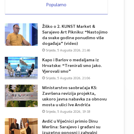
Popularno
Žiško o 2. KUNST Market &
Sarajevo Art Pikniku: “Nastojimo
da svake godine ponudimo više
događaja” (video)
Srijeda, 5 Augusta 2026, 21:46
Kapo i Barlov o medaljama iz
Hrvatske: “Trenirali smo jako.
Vjerovali smo”
Srijeda, 5 Augusta 2026, 21:06
Ministarstvo saobraćaja KS:
Završena revizija projekta,
uskoro javna nabavka za obnovu
mosta u ulici Ive Andrića
Srijeda, 5 Augusta 2026, 19:18
Avdić u Vijećnici primio Dinu
Merlina: Sarajevo i građani su
izuzetno ponosni i zahvalni