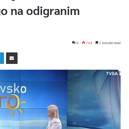
go na odigranim
0
764
1 minute read