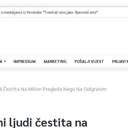
Ministarstvo saobraćaja KS: Završena revizija projekta, uskoro javna nabavka za obnovu mosta u ulici Ive Andrića
A
IMPRESSUM
MARKETING
POŠALJI VIJEST
PRIJAVI
udi Čestita Na Milion Pregleda Nego Na Odigranim
i ljudi čestita na