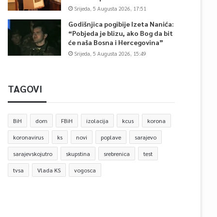
Srijeda, 5 Augusta 2026, 17:51
Godišnjica pogibije Izeta Nanića:
“Pobjeda je blizu, ako Bog da bit
će naša Bosna i Hercegovina”
Srijeda, 5 Augusta 2026, 15:49
TAGOVI
BiH
dom
FBiH
izolacija
kcus
korona
koronavirus
ks
novi
poplave
sarajevo
sarajevskojutro
skupstina
srebrenica
test
tvsa
Vlada KS
vogosca