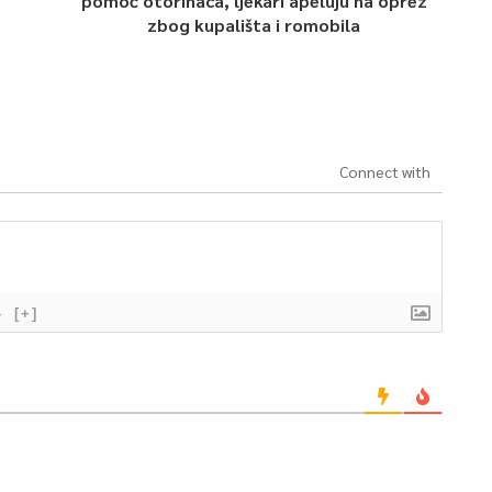
pomoć otorinaca, ljekari apeluju na oprez
zbog kupališta i romobila
Connect with
}
[+]