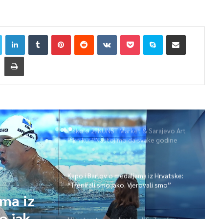
Žiško o 2. KUNST Market & Sarajevo Art
Pikniku: “Nastojimo da svake godine
ponudimo više događaja” (video)
Kapo i Barlov o medaljama iz Hrvatske:
“Trenirali smo jako. Vjerovali smo”