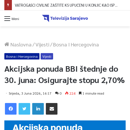
VATROGASCI CIVILNE ZAŠTITE KS UPUĆENI U KONJIC KAO ISPOMOĆ U GAŠENJU POŽARA
Meni
Naslovna
/
Vijesti
/
Bosna I Hercegovina
Bosna i Hercegovina
Vijesti
Akcijska ponuda BBI štednje do
30. juna: Osigurajte stopu 2,70%
Srijeda, 3 Juna 2026, 16:17
0
224
1 minute read