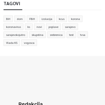
TAGOVI
BiH
dom
FBiH
izolacija
kcus
korona
koronavirus
ks
novi
poplave
sarajevo
sarajevskojutro
skupstina
srebrenica
test
tvsa
Vlada KS
vogosca
Redakcija