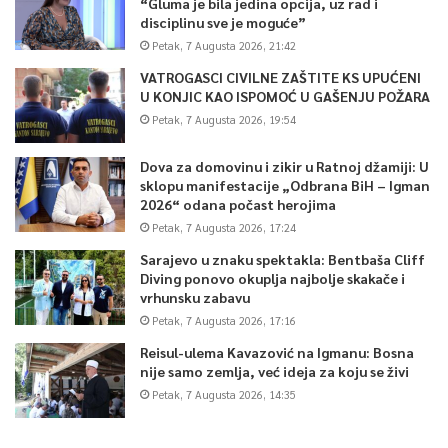
“Gluma je bila jedina opcija, uz rad i
disciplinu sve je moguće”
Petak, 7 Augusta 2026, 21:42
VATROGASCI CIVILNE ZAŠTITE KS UPUĆENI
U KONJIC KAO ISPOMOĆ U GAŠENJU POŽARA
Petak, 7 Augusta 2026, 19:54
Dova za domovinu i zikir u Ratnoj džamiji: U
sklopu manifestacije „Odbrana BiH – Igman
2026“ odana počast herojima
Petak, 7 Augusta 2026, 17:24
Sarajevo u znaku spektakla: Bentbaša Cliff
Diving ponovo okuplja najbolje skakače i
vrhunsku zabavu
Petak, 7 Augusta 2026, 17:16
Reisul-ulema Kavazović na Igmanu: Bosna
nije samo zemlja, već ideja za koju se živi
Petak, 7 Augusta 2026, 14:35