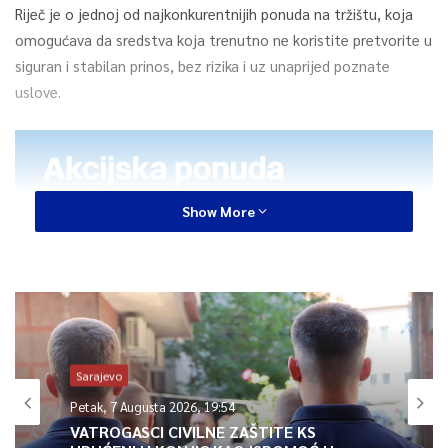
Riječ je o jednoj od najkonkurentnijih ponuda na tržištu, koja
omogućava da sredstva koja trenutno ne koristite pretvorite u
siguran i stabilan prinos, bez rizika i uz unaprijed poznate
uslove.
Show More
Sarajevo
Petak, 7 Augusta 2026, 19:54
VATROGASCI CIVILNE ZAŠTITE KS
Oročena štednja posebno je pogodna za sve koji žele