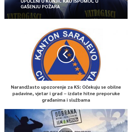
UPUĆENI U KONJIC KAO ISPOMOĆ U
dugoročnije planirati finansije – bilo da se radi o štednji za
GAŠENJU POŽARA
buduće troškove, stvaranju rezerve ili očuvanju vrijednosti
novca.
Ukoliko imate slobodna sredstva, sada je trenutak da ih
aktivirate.
Akcijski uslovi:
2,70%* – za oročenje na 24 i više mjeseci
Narandžasto upozorenje za KS: Očekuju se obilne
2,50%* – za oročenje na 12 mjeseci
padavine, vjetar i grad – izdate hitne preporuke
građanima i službama
Trajanje akcije: do 30.06.2026. godine.
Štedi jer najbolje tek slijedi.