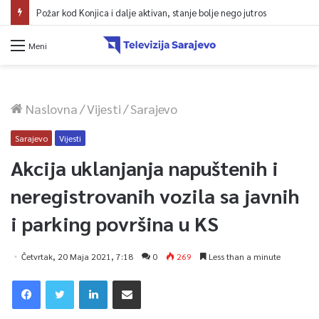
Požar kod Konjica i dalje aktivan, stanje bolje nego jutros
Meni
Naslovna
/
Vijesti
/
Sarajevo
Sarajevo
Vijesti
Akcija uklanjanja napuštenih i
neregistrovanih vozila sa javnih
i parking površina u KS
Četvrtak, 20 Maja 2021, 7:18
0
269
Less than a minute