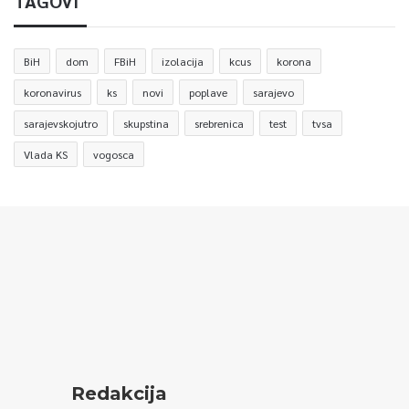
TAGOVI
BiH
dom
FBiH
izolacija
kcus
korona
koronavirus
ks
novi
poplave
sarajevo
sarajevskojutro
skupstina
srebrenica
test
tvsa
Vlada KS
vogosca
Redakcija