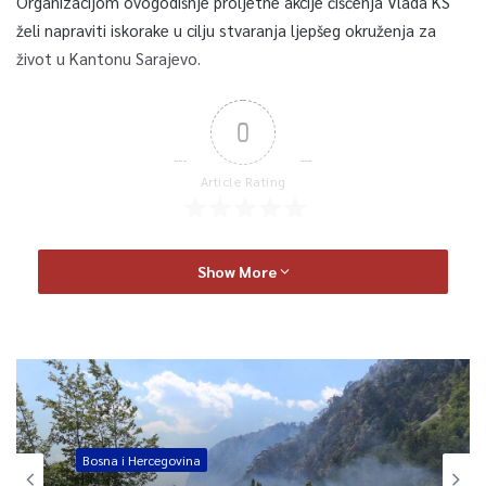
Organizacijom ovogodišnje proljetne akcije čišćenja Vlada KS
želi napraviti iskorake u cilju stvaranja ljepšeg okruženja za
život u Kantonu Sarajevo.
0
Article Rating
Show More
Bosna i Hercegovina