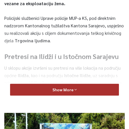
vezane za eksploataciju žena.
Policijski službenici Uprave policije MUP-a KS, pod direktnim
nadzorom Kantonalnog tužilaštva Kantona Sarajevo, uspješno
su realizovali akciju s ciljem dokumentovanja teškog krivičnog
djela
Trgovina ljudima
.
Pretresi na Ilidži i u Istočnom Sarajevu
U sklopu akcije izvršeni su pretresi na više lokacija na području
općine
Ilidža
, kao i na području
Istočne Ilidže
, uz saradnju s
pripadnicima MUP-a Republike Srpske. Tokom pretresa, policija
Show More
je pronašla i izuzela:
Predmete od interesa za dalju istragu;
Određenu količinu marihuane (suha zeljasta materija);
Putničko motorno vozilo marke
Mercedes
.