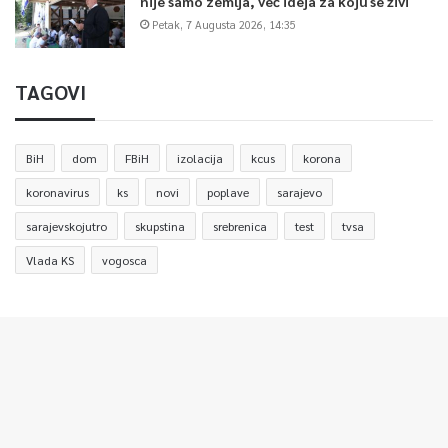
nije samo zemlja, već ideja za koju se živi
Petak, 7 Augusta 2026, 14:35
TAGOVI
BiH
dom
FBiH
izolacija
kcus
korona
koronavirus
ks
novi
poplave
sarajevo
sarajevskojutro
skupstina
srebrenica
test
tvsa
Vlada KS
vogosca