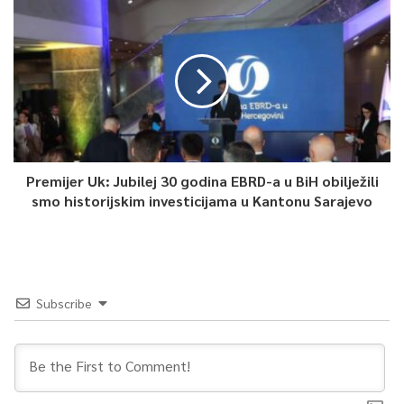
Nakon završene obrade, očekuje se da će lica biti predata u
nadležnost Tužilaštva Kantona Sarajevo na dalje postupanje.
0
Article Rating
Premijer Uk: Jubilej 30 godina EBRD-a u BiH obilježili
smo historijskim investicijama u Kantonu Sarajevo
Subscribe