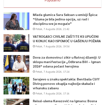
Mlada glumica Sara Seksan u emisiji Špica:
“Gluma je bila jedina opcija, uz rad i
disciplinu sve je moguće”
Petak, 7 Augusta 2026, 21:42
VATROGASCI CIVILNE ZAŠTITE KS UPUĆENI
U KONJIC KAO ISPOMOĆ U GAŠENJU POŽARA
Petak, 7 Augusta 2026, 19:54
Dova za domovinu i zikir u Ratnoj džamiji: U
sklopu manifestacije „Odbrana BiH – Igman
2026“ odana počast herojima
Petak, 7 Augusta 2026, 17:24
Sarajevo u znaku spektakla: Bentbaša Cliff
Diving ponovo okuplja najbolje skakače i
vrhunsku zabavu
Petak, 7 Augusta 2026, 17:16
Reisul-ulema Kavazović na Igmanu: Bosna