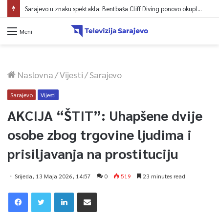
Sarajevo u znaku spektakla: Bentbaša Cliff Diving ponovo okuplja najbolje skakače i vrhunsku zabavu
Meni
Naslovna
/
Vijesti
/
Sarajevo
Sarajevo
Vijesti
AKCIJA “ŠTIT”: Uhapšene dvije
osobe zbog trgovine ljudima i
prisiljavanja na prostituciju
Srijeda, 13 Maja 2026, 14:57
0
519
23 minutes read