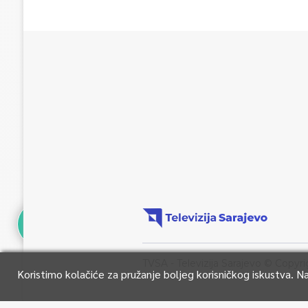
TVSA - Televizija Sarajevo © Copyri
Koristimo kolačiće za pružanje boljeg korisničkog iskustva. 