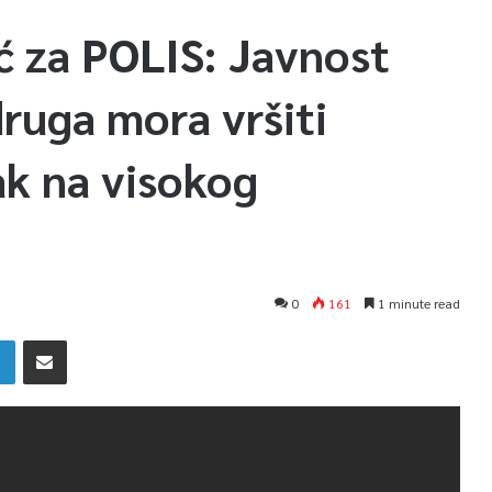
 za POLIS: Javnost
ruga mora vršiti
ak na visokog
0
161
1 minute read