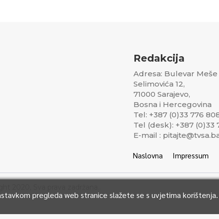
Redakcija
Adresa: Bulevar Meše
Selimovića 12,
71000 Sarajevo,
Bosna i Hercegovina
Tel: +387 (0)33 776 80
Tel (desk): +387 (0)33
E-mail : pitajte@tvsa.b
Naslovna
Impressum
ght 2020, Sva prava zadržana..
Nastavkom pregleda web stranice slažete se s uvjetima korištenja.