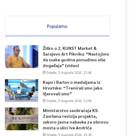
Popularno
Žiško o 2. KUNST Market &
Sarajevo Art Pikniku: “Nastojimo
da svake godine ponudimo više
događaja” (video)
Srijeda, 5 Augusta 2026, 21:46
Kapo i Barlov o medaljama iz
Hrvatske: “Trenirali smo jako.
Vjerovali smo”
Srijeda, 5 Augusta 2026, 21:06
Ministarstvo saobraćaja KS:
Završena revizija projekta,
uskoro javna nabavka za obnovu
mosta u ulici Ive Andrića
Srijeda, 5 Augusta 2026, 19:18