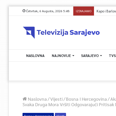
Četvrtak, 6 Augusta, 2026 5:48
IZDVAJAMO
NASLOVNA
NAJNOVIJE
SARAJEVO
TVS
Naslovna
/
Vijesti
/
Bosna I Hercegovina
/
Ak
Svaka Druga Mora Vršiti Odgovarajući Pritisak
Bosna i Hercegovina
Vijesti