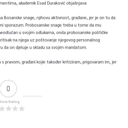
egmentima, akademik Esad Duraković objašnjava:
na Bosanske snage, njihovu aktivnost, građane, jer je on tu da
rovni sporazum. Probosanske snage treba u tome da mu
, neodlučan u svojim odlukama, onda probosanske političke
 pritisak na njega uz poštovanje njegovog personalnog
eru da on djeluje u skladu sa svojim mandatom.
s pravom, građani kojie također kritiziram, prigovaram im, jer
0
rticle Rating