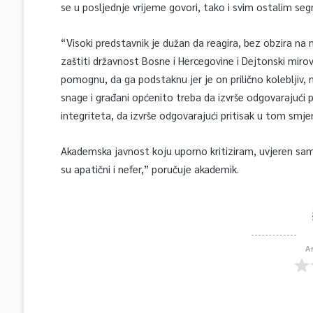
se u posljednje vrijeme govori, tako i svim ostalim s
“Visoki predstavnik je dužan da reagira, bez obzira na 
zaštiti državnost Bosne i Hercegovine i Dejtonski mi
pomognu, da ga podstaknu jer je on prilično kolebljiv
snage i građani općenito treba da izvrše odgovarajući
integriteta, da izvrše odgovarajući pritisak u tom smj
Akademska javnost koju uporno kritiziram, uvjeren sam 
su apatični i nefer,” poručuje akademik.
A