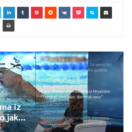
Žiško o 2. KUNST Market & Sarajevo Art
Pikniku: “Nastojimo da svake godine
ponudimo više događaja” (video)
Kapo i Barlov o medaljama iz Hrvatske:
“Trenirali smo jako. Vjerovali smo”
ama iz
o jako.
Ministarstvo saobraćaja KS: Završena
revizija projekta, uskoro javna nabavka
za obnovu mosta u ulici Ive Andrića