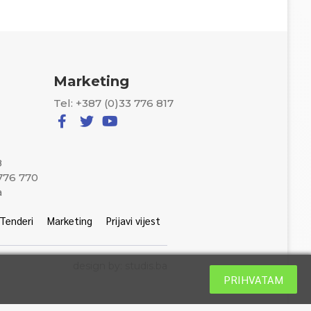
Marketing
Tel: +387 (0)33 776 817
8
 776 770
a
Tenderi
Marketing
Prijavi vijest
design by: studis.ba
PRIHVATAM