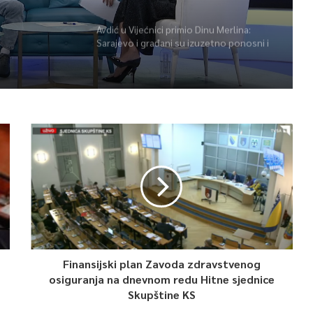
Avdić u Vijećnici primio Dinu Merlina:
Sarajevo i građani su izuzetno ponosni i
zahvalni
Finansijski plan Zavoda zdravstvenog
osiguranja na dnevnom redu Hitne sjednice
Skupštine KS