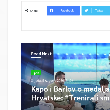
Facebook
Twitter
Share
Read Next
Sport
Srijeda, 5 Augusta 2026, 21:06
Kapo i Barlov o medalj
Hrvatske: “Trenirali sm
Vjerovali smo”