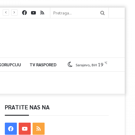
℃
19
 KORUPCIJU
TV RASPORED
Sarajevo, BiH
PRATITE NAS NA