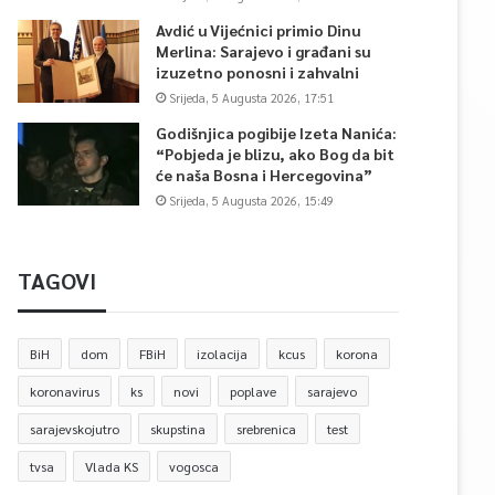
Avdić u Vijećnici primio Dinu
Merlina: Sarajevo i građani su
izuzetno ponosni i zahvalni
Srijeda, 5 Augusta 2026, 17:51
Godišnjica pogibije Izeta Nanića:
“Pobjeda je blizu, ako Bog da bit
će naša Bosna i Hercegovina”
Srijeda, 5 Augusta 2026, 15:49
TAGOVI
BiH
dom
FBiH
izolacija
kcus
korona
koronavirus
ks
novi
poplave
sarajevo
sarajevskojutro
skupstina
srebrenica
test
tvsa
Vlada KS
vogosca