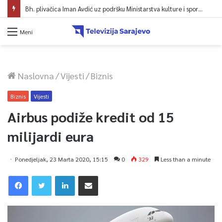
Bh. plivačica Iman Avdić uz podršku Ministarstva kulture i sporta KS kreće na Evropsko prvenstvo i Mediteranske igre
Meni
Naslovna
/
Vijesti
/
Biznis
Biznis
Vijesti
Airbus podiže kredit od 15
milijardi eura
Ponedjeljak, 23 Marta 2020, 15:15
0
329
Less than a minute