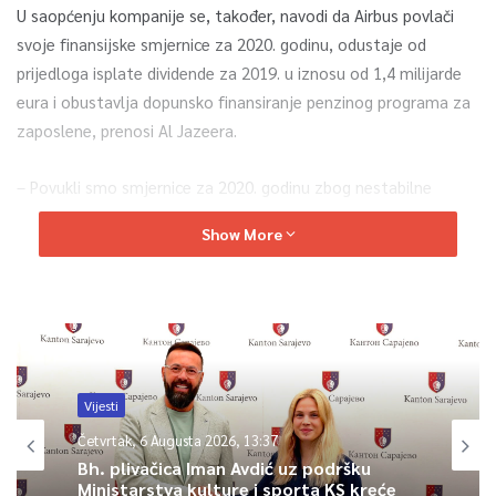
U saopćenju kompanije se, također, navodi da Airbus povlači
svoje finansijske smjernice za 2020. godinu, odustaje od
prijedloga isplate dividende za 2019. u iznosu od 1,4 milijarde
eura i obustavlja dopunsko finansiranje penzinog programa za
zaposlene, prenosi Al Jazeera.
– Povukli smo smjernice za 2020. godinu zbog nestabilne
poslovne situacije. Istovremeno radimo na tome da osiguramo
Show More
likvidnost preduzeća u svakom trenutku, vođenjem promišljene
finansijske politike. Uvjeren sam da će Airbus i širi zrakoplovni
sektor prevazići ovaj kritični period – napisao je u poruci
zaposlenima glavni izvršni direktor Guillaume Faury.
0
Vijesti
Četvrtak, 6 Augusta 2026, 13:37
Article Rating
Bh. plivačica Iman Avdić uz podršku
Ministarstva kulture i sporta KS kreće