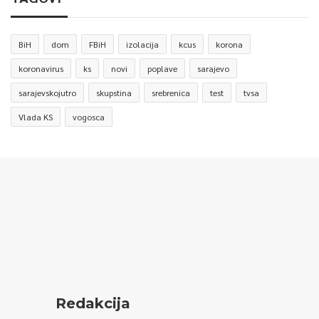
BiH
dom
FBiH
izolacija
kcus
korona
koronavirus
ks
novi
poplave
sarajevo
sarajevskojutro
skupstina
srebrenica
test
tvsa
Vlada KS
vogosca
Redakcija