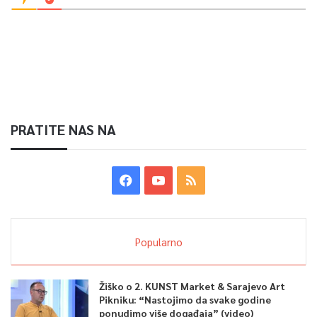
PRATITE NAS NA
Popularno
Žiško o 2. KUNST Market & Sarajevo Art
Pikniku: “Nastojimo da svake godine
ponudimo više događaja” (video)