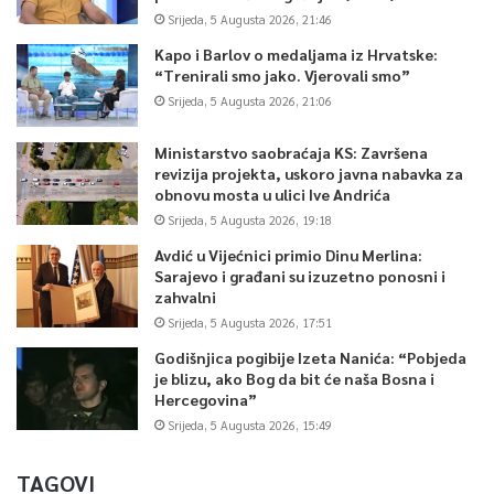
Srijeda, 5 Augusta 2026, 21:46
Kapo i Barlov o medaljama iz Hrvatske:
“Trenirali smo jako. Vjerovali smo”
Srijeda, 5 Augusta 2026, 21:06
Ministarstvo saobraćaja KS: Završena
revizija projekta, uskoro javna nabavka za
obnovu mosta u ulici Ive Andrića
Srijeda, 5 Augusta 2026, 19:18
Avdić u Vijećnici primio Dinu Merlina:
Sarajevo i građani su izuzetno ponosni i
zahvalni
Srijeda, 5 Augusta 2026, 17:51
Godišnjica pogibije Izeta Nanića: “Pobjeda
je blizu, ako Bog da bit će naša Bosna i
Hercegovina”
Srijeda, 5 Augusta 2026, 15:49
TAGOVI