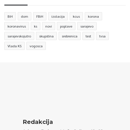
BiH
dom
FBiH
izolacija
kcus
korona
koronavirus
ks
novi
poplave
sarajevo
sarajevskojutro
skupstina
srebrenica
test
tvsa
Vlada KS
vogosca
Redakcija