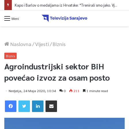
Kapo i Barlov o medaljama iz Hrvatske: “Trenirali smo jako. Vjerovali smo”
Meni
Naslovna
/
Vijesti
/
Biznis
Biznis
Agroindustrijski sektor BiH
povećao izvoz za osam posto
Nedjelja, 24 Maja 2020, 10:34
0
211
1 minute read