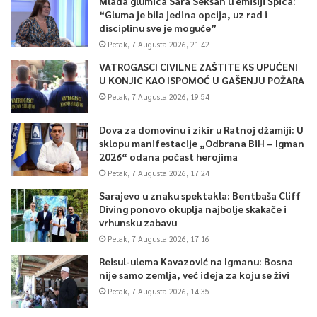
Mlada glumica Sara Seksan u emisiji Špica:
“Gluma je bila jedina opcija, uz rad i
disciplinu sve je moguće”
Petak, 7 Augusta 2026, 21:42
VATROGASCI CIVILNE ZAŠTITE KS UPUĆENI
U KONJIC KAO ISPOMOĆ U GAŠENJU POŽARA
Petak, 7 Augusta 2026, 19:54
Dova za domovinu i zikir u Ratnoj džamiji: U
sklopu manifestacije „Odbrana BiH – Igman
2026“ odana počast herojima
Petak, 7 Augusta 2026, 17:24
Sarajevo u znaku spektakla: Bentbaša Cliff
Diving ponovo okuplja najbolje skakače i
vrhunsku zabavu
Petak, 7 Augusta 2026, 17:16
Reisul-ulema Kavazović na Igmanu: Bosna
nije samo zemlja, već ideja za koju se živi
Petak, 7 Augusta 2026, 14:35