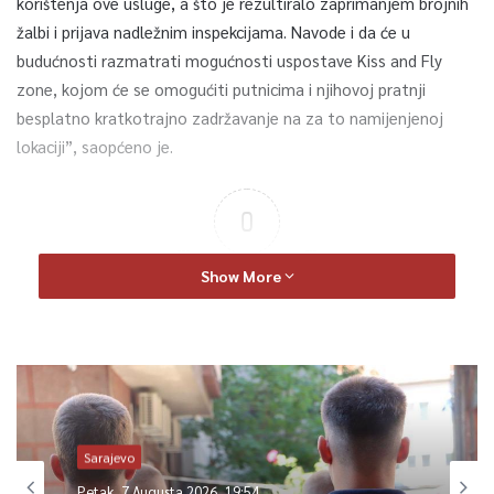
korištenja ove usluge, a što je rezultiralo zaprimanjem brojnih
žalbi i prijava nadležnim inspekcijama. Navode i da će u
budućnosti razmatrati mogućnosti uspostave Kiss and Fly
zone, kojom će se omogućiti putnicima i njihovoj pratnji
besplatno kratkotrajno zadržavanje na za to namijenjenoj
lokaciji”, saopćeno je.
0
Article Rating
Show More
Sarajevo
Petak, 7 Augusta 2026, 19:54