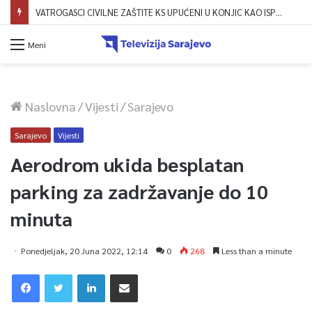
VATROGASCI CIVILNE ZAŠTITE KS UPUĆENI U KONJIC KAO ISPOMOĆ U GAŠENJU POŽARA
Meni
Naslovna
/
Vijesti
/
Sarajevo
Sarajevo
Vijesti
Aerodrom ukida besplatan
parking za zadržavanje do 10
minuta
Ponedjeljak, 20 Juna 2022, 12:14
0
268
Less than a minute