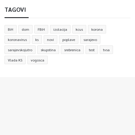
TAGOVI
BiH
dom
FBiH
izolacija
kcus
korona
koronavirus
ks
novi
poplave
sarajevo
sarajevskojutro
skupstina
srebrenica
test
tvsa
Vlada KS
vogosca