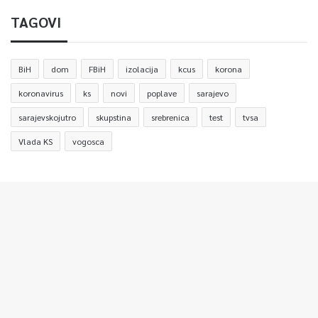
TAGOVI
BiH
dom
FBiH
izolacija
kcus
korona
koronavirus
ks
novi
poplave
sarajevo
sarajevskojutro
skupstina
srebrenica
test
tvsa
Vlada KS
vogosca