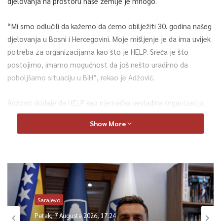
djelovanja na prostoru naše zemlje je mnogo.
“Mi smo odlučili da kažemo da ćemo obilježiti 30. godina našeg
djelovanja u Bosni i Hercegovini. Moje mišljenje je da ima uvijek
potreba za organizacijama kao što je HELP. Sreća je što
postojimo, imamo mogućnost da još nešto uradimo da
poboljšamo situaciju u BiH”, rekao je Adžović.
Adžović dodaje da HELP kao njemačka nevladina organizacija,
formirana je 1972. godine. Organizaciju čine u upravnom
Show More
odboru, trenutno aktivni njemački parlementarci.
“Ona je nevladina organizacija, humanitarna, ali njene
aktivnosti su od 1982. godine pa do danas proširile su se
globalno širom svijeta. Imamo naše kancelarije na Balkanu.
Ovdje smo prisutni u BiH, Srbiji, Crnoj Gori, Albaniji i Sjevernoj
Sarajevo
Makedoniji”, istakao je Adžović.
Petak, 7 Augusta 2026, 17:24