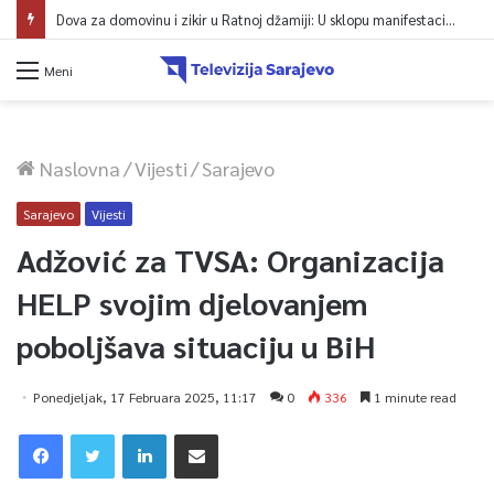
Dova za domovinu i zikir u Ratnoj džamiji: U sklopu manifestacije „Odbrana BiH – Igman 2026“ odana počast herojima
Meni
Naslovna
/
Vijesti
/
Sarajevo
Sarajevo
Vijesti
Adžović za TVSA: Organizacija
HELP svojim djelovanjem
poboljšava situaciju u BiH
Ponedjeljak, 17 Februara 2025, 11:17
0
336
1 minute read