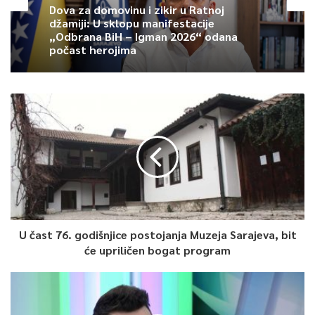
Dova za domovinu i zikir u Ratnoj
U nastavku pogledajte video.
džamiji: U sklopu manifestacije
„Odbrana BiH – Igman 2026“ odana
počast herojima
U čast 76. godišnjice postojanja Muzeja Sarajeva, bit
1
će upriličen bogat program
Article Rating