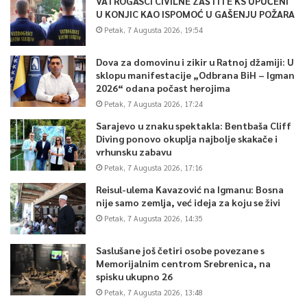
VATROGASCI CIVILNE ZAŠTITE KS UPUĆENI
U KONJIC KAO ISPOMOĆ U GAŠENJU POŽARA
Petak, 7 Augusta 2026, 19:54
Dova za domovinu i zikir u Ratnoj džamiji: U
sklopu manifestacije „Odbrana BiH – Igman
2026“ odana počast herojima
Petak, 7 Augusta 2026, 17:24
Sarajevo u znaku spektakla: Bentbaša Cliff
Diving ponovo okuplja najbolje skakače i
vrhunsku zabavu
Petak, 7 Augusta 2026, 17:16
Reisul-ulema Kavazović na Igmanu: Bosna
nije samo zemlja, već ideja za koju se živi
Petak, 7 Augusta 2026, 14:35
Saslušane još četiri osobe povezane s
Memorijalnim centrom Srebrenica, na
spisku ukupno 26
Petak, 7 Augusta 2026, 13:48