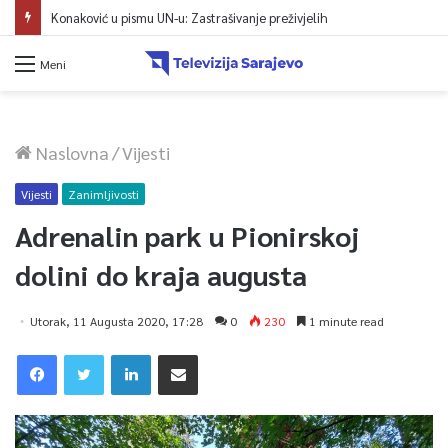
Konaković u pismu UN-u: Zastrašivanje preživjelih
Meni
Naslovna
/
Vijesti
Vijesti
Zanimljivosti
Adrenalin park u Pionirskoj
dolini do kraja augusta
Utorak, 11 Augusta 2020, 17:28
0
230
1 minute read