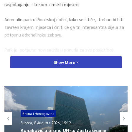
raspolaganju i tokom zimskih mjeseci.
Adrenalin park u Pionirskoj dolini, kako se ističe, trebao bi biti
završen krajem mjeseca i činiti će ga tri interesantna dijela za
potpunu adrenalinsku zabavu.
Park je potpuno novi sadržaj i ponuda za sve posjetioce
Pionirske doline i prvi ovakve vrste u centru Sarajeva. Nakon što
Show More
bude završena izgradnja adrenalin parka koji će se prostirati na
lijevoj strani Pionirske doline, od ulazne kapije, u hladu visokih
stabala, bit će izvršena i obuka radne snage koja će raditi i
brinuti o sigurnosti djece i mladih.
0
Bosna i Hercegovina
Article Rating
Subota, 8 Augusta 2026, 19:12
Konaković u pismu UN-u: Zastrašivanje