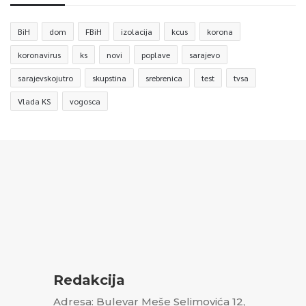
BiH
dom
FBiH
izolacija
kcus
korona
koronavirus
ks
novi
poplave
sarajevo
sarajevskojutro
skupstina
srebrenica
test
tvsa
Vlada KS
vogosca
Redakcija
Adresa: Bulevar Meše Selimovića 12,