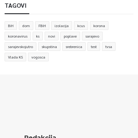
TAGOVI
BiH
dom
FBiH
izolacija
kcus
korona
koronavirus
ks
novi
poplave
sarajevo
sarajevskojutro
skupstina
srebrenica
test
tvsa
Vlada KS
vogosca
Redakcija