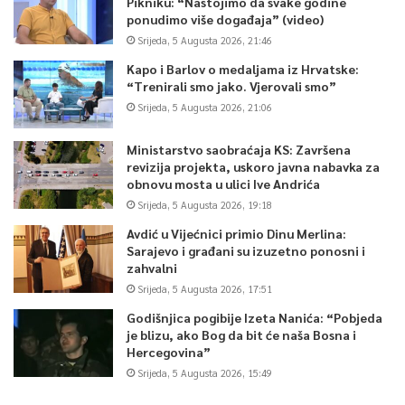
Pikniku: “Nastojimo da svake godine
ponudimo više događaja” (video)
Srijeda, 5 Augusta 2026, 21:46
Kapo i Barlov o medaljama iz Hrvatske:
“Trenirali smo jako. Vjerovali smo”
Srijeda, 5 Augusta 2026, 21:06
Ministarstvo saobraćaja KS: Završena
revizija projekta, uskoro javna nabavka za
obnovu mosta u ulici Ive Andrića
Srijeda, 5 Augusta 2026, 19:18
Avdić u Vijećnici primio Dinu Merlina:
Sarajevo i građani su izuzetno ponosni i
zahvalni
Srijeda, 5 Augusta 2026, 17:51
Godišnjica pogibije Izeta Nanića: “Pobjeda
je blizu, ako Bog da bit će naša Bosna i
Hercegovina”
Srijeda, 5 Augusta 2026, 15:49