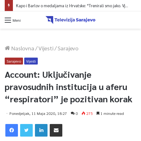
Kapo i Barlov o medaljama iz Hrvatske: “Trenirali smo jako. Vjerovali smo”
Meni
Naslovna
/
Vijesti
/
Sarajevo
Sarajevo
Vijesti
Account: Uključivanje
pravosudnih institucija u aferu
“respiratori” je pozitivan korak
Ponedjeljak, 11 Maja 2020, 18:27
0
275
1 minute read