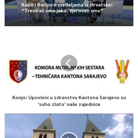
Kapo i Barlov o medaljama iz Hrvatske:
“Trenirali smo jako. Vjerovali smo”
0
Article Rating
Konjo: Uposleni u zdravstvu Kantona Sarajevo su
'suho zlato' naše zajednice