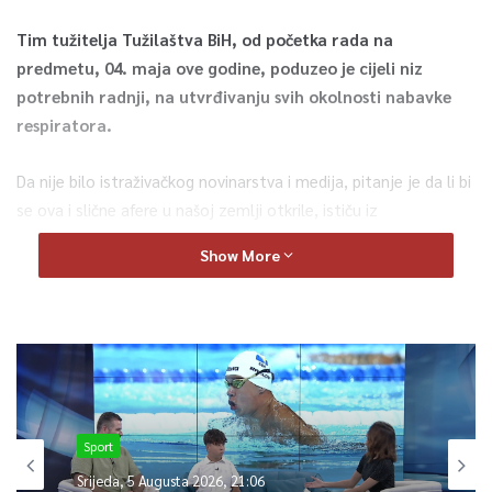
Tim tužitelja Tužilaštva BiH, od početka rada na
predmetu, 04. maja ove godine, poduzeo je cijeli niz
potrebnih radnji, na utvrđivanju svih okolnosti nabavke
respiratora.
Da nije bilo istraživačkog novinarstva i medija, pitanje je da li bi
se ova i slične afere u našoj zemlji otkrile, ističu iz
antikorupcijske mreže Account. Ova afera kažu samo je dokaz
Show More
da je sistem napravljen tako da omogućava malverzacije.
Iz Accounta ističu da je uključivanje pravosudnih
institucija pozitivan korak te će možda to biti početak
rasvjetljavanja mnogih drugih afera i neregularnosti koje
su se desile u BiH.
Sport
Berina Bevrnja, TVSA
Srijeda, 5 Augusta 2026, 21:06