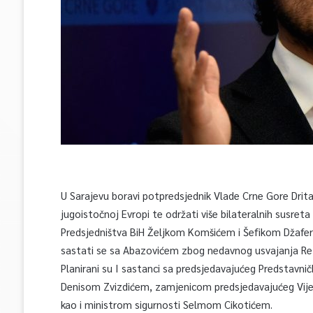
U Sarajevu boravi potpredsjednik Vlade Crne Gore Drit
jugoistočnoj Evropi te održati više bilateralnih susret
Predsjedništva BiH Željkom Komšićem i Šefikom Džafero
sastati se sa Abazovićem zbog nedavnog usvajanja Rezo
Planirani su I sastanci sa predsjedavajućeg Predstav
Denisom Zvizdićem, zamjenicom predsjedavajućeg Vijeć
kao i ministrom sigurnosti Selmom Cikotićem.