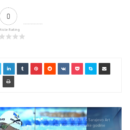
0
rticle Rating
Žiško o 2. KUNST Market & Sarajevo Art
Pikniku: “Nastojimo da svake godine