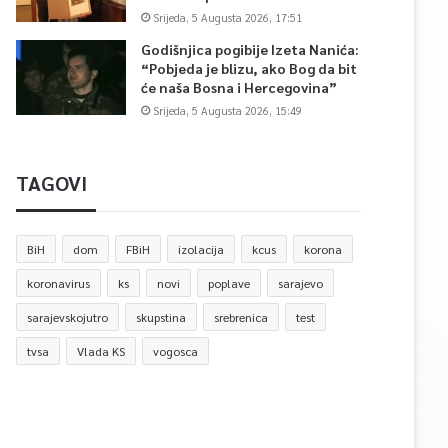
Srijeda, 5 Augusta 2026, 17:51
Godišnjica pogibije Izeta Nanića:
“Pobjeda je blizu, ako Bog da bit
će naša Bosna i Hercegovina”
Srijeda, 5 Augusta 2026, 15:49
TAGOVI
BiH
dom
FBiH
izolacija
kcus
korona
koronavirus
ks
novi
poplave
sarajevo
sarajevskojutro
skupstina
srebrenica
test
tvsa
Vlada KS
vogosca