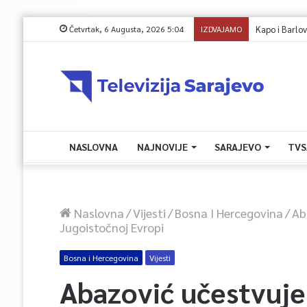
Četvrtak, 6 Augusta, 2026 5:04
IZDVAJAMO
Kapo i Barlov o 
NASLOVNA
NAJNOVIJE
SARAJEVO
TVS
Naslovna
/
Vijesti
/
Bosna I Hercegovina
/
Ab
Jugoistočnoj Evropi
Bosna i Hercegovina
Vijesti
Abazović učestvuje