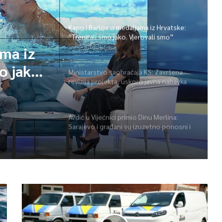
ponudimo više događaja” (video)
Kapo i Barlov o medaljama iz Hrvatske:
“Trenirali smo jako. Vjerovali smo”
ama iz
o jako.
Ministarstvo saobraćaja KS: Završena
revizija projekta, uskoro javna nabavka
za obnovu mosta u ulici Ive Andrića
Avdić u Vijećnici primio Dinu Merlina:
Sarajevo i građani su izuzetno ponosni i
zahvalni