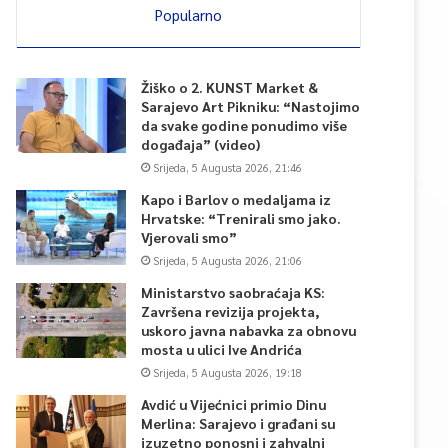
Popularno
Žiško o 2. KUNST Market &
Sarajevo Art Pikniku: “Nastojimo
da svake godine ponudimo više
događaja” (video)
Srijeda, 5 Augusta 2026, 21:46
Kapo i Barlov o medaljama iz
Hrvatske: “Trenirali smo jako.
Vjerovali smo”
Srijeda, 5 Augusta 2026, 21:06
Ministarstvo saobraćaja KS:
Završena revizija projekta,
uskoro javna nabavka za obnovu
mosta u ulici Ive Andrića
Srijeda, 5 Augusta 2026, 19:18
Avdić u Vijećnici primio Dinu
Merlina: Sarajevo i građani su
izuzetno ponosni i zahvalni