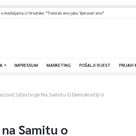
medaljama iz Hrvatske: “Trenirali smo jako. Vjerovali smo”
A
IMPRESSUM
MARKETING
POŠALJI VIJEST
PRIJAVI
azović Učestvuje Na Samitu O Demokratiji U
 na Samitu o