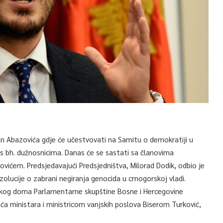
an Abazovića gdje će učestvovati na Samitu o demokratiji u
a s bh. dužnosnicima. Danas će se sastati sa članovima
vićem. Predsjedavajući Predsjedništva, Milorad Dodik, odbio je
lucije o zabrani negiranja genocida u crnogorskoj vladi.
ničkog doma Parlamentarne skupštine Bosne i Hercegovine
a ministara i ministricom vanjskih poslova Biserom Turković,