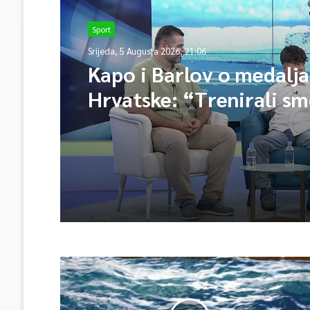
Sport
Srijeda, 5 Augusta 2026, 21:06
Kapo i Barlov o medalj
Hrvatske: “Trenirali sm
Vjerovali smo”