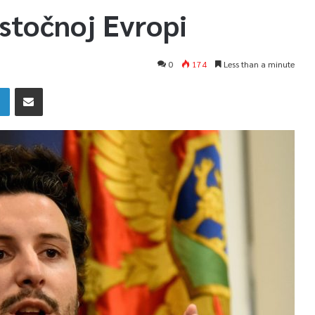
stočnoj Evropi
0
174
Less than a minute