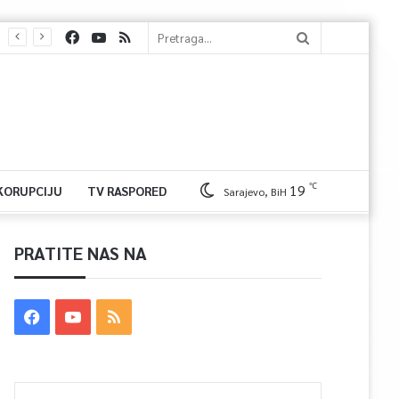
℃
19
 KORUPCIJU
TV RASPORED
Sarajevo, BiH
PRATITE NAS NA