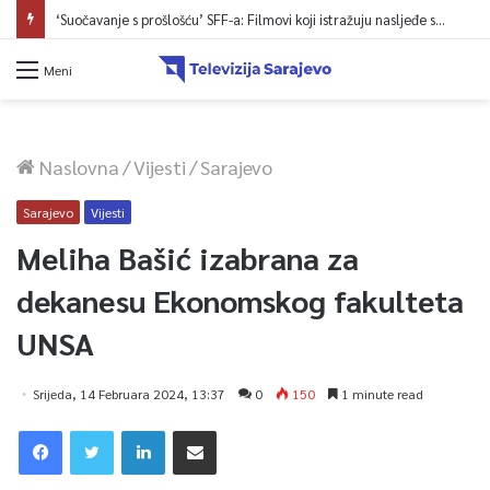
‘Suočavanje s prošlošću’ SFF-a: Filmovi koji istražuju nasljeđe sukoba i mogućnosti otpora
Meni
Naslovna
/
Vijesti
/
Sarajevo
Sarajevo
Vijesti
Meliha Bašić izabrana za
dekanesu Ekonomskog fakulteta
UNSA
Srijeda, 14 Februara 2024, 13:37
0
150
1 minute read