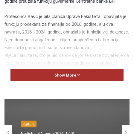
godine preuzela funkciju guvernerke Centralne banke BiH.
Profesorica Bašić je bila članica Uprave Fakulteta i obavljala je
funkciju prodekana za finansije od 2016. godine, a u dva
navrata, 2018. i 2024. godine, obnašala je funkciju v.d. dekanese.
Njen doprinos i angažman s ciljem unapređenja i afirmacije
Fakulteta prepoznati su od strane članova
Vijeća Fakulteta, što je bio osnov da joj se ukaže povjerenje da
vodi instituciju u narednom četverogodišnjem mandatu.
Show More
U okviru profesionalne karijere, prof. dr. Meliha Bašić je bila
ispitivač ovlašten od Komisije za računovodstvo i reviziju BiH
za certificiranje samostalnih računovođa i ovlaštenih revizora,
ispitivač za ovlaštene sudske vještake – Ministarstvo pravde
FBiH i ispitivač za certificirane interne
revizore i predsjednica Akademskog udruženja internih revizora
Kultura
u BiH. Osnivačica je Centra za forenzičko računovodstvo i
članica uređivačkog odbora u časopisu ”The Journal of
Nedjelja, 9 Augusta 2026, 17:01