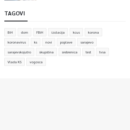
TAGOVI
BiH
dom
FBiH
izolacija
kcus
korona
koronavirus
ks
novi
poplave
sarajevo
sarajevskojutro
skupstina
srebrenica
test
tvsa
Vlada KS
vogosca