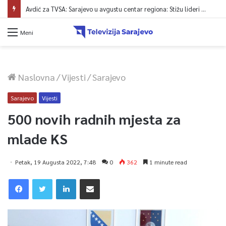
Avdić za TVSA: Sarajevo u avgustu centar regiona: Stižu lideri evropskih gradova
Meni
Naslovna
/
Vijesti
/
Sarajevo
Sarajevo
Vijesti
500 novih radnih mjesta za
mlade KS
Petak, 19 Augusta 2022, 7:48
0
362
1 minute read