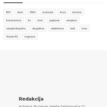
BiH
dom
FBiH
izolacija
kcus
korona
koronavirus
ks
novi
poplave
sarajevo
sarajevskojutro
skupstina
srebrenica
test
tvsa
Vlada KS
vogosca
Redakcija
Adresa: Bulevar Meše Selimovića 12,