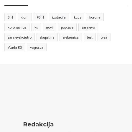
BiH
dom
FBiH
izolacija
kcus
korona
koronavirus
ks
novi
poplave
sarajevo
sarajevskojutro
skupstina
srebrenica
test
tvsa
Vlada KS
vogosca
Redakcija