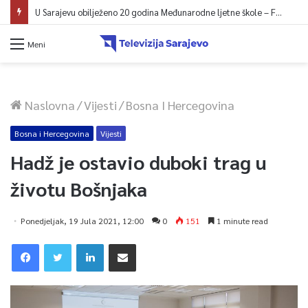
U Sarajevu obilježeno 20 godina Međunarodne ljetne škole – Fokus na izazovima međunarodne pravde
Meni
Naslovna
/
Vijesti
/
Bosna I Hercegovina
Bosna i Hercegovina
Vijesti
Hadž je ostavio duboki trag u
životu Bošnjaka
Ponedjeljak, 19 Jula 2021, 12:00
0
151
1 minute read