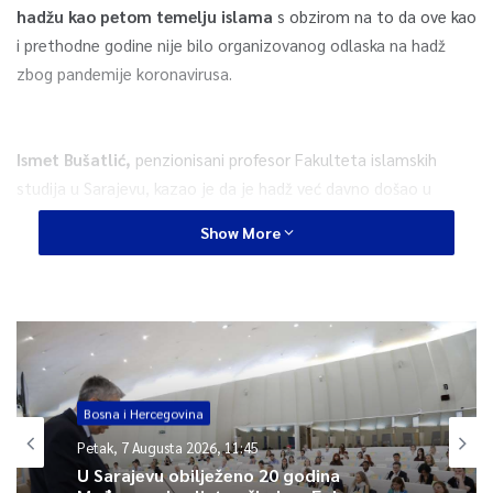
hadžu kao petom temelju islama
s obzirom na to da ove kao
i prethodne godine nije bilo organizovanog odlaska na hadž
zbog pandemije koronavirusa.
Ismet Bušatlić,
penzionisani profesor Fakulteta islamskih
studija u Sarajevu, kazao je da je hadž već davno došao u
povijest Bosne i Hercegovine i Bošnjaka.
Show More
“Bošnjaci i Bosna su hadžom dobili mnogo. Naime,
od snova
da se ode na hadž do realizacije je prilično dug životni put.
Mada je to peti islamski šart, hadž je ostavio duboki trag u
životu Bošnjaka i Bošnjakinja u našoj povijesti, kulturi,
poeziji, književnosti, u likovnoj umjetnosti, jer imamo
Bošnjake koji će otići na hadž pa spjevati pjesmu o
Bosna i Hercegovina
Bejtullahu, imamo Bošnjake koji će svoj put na hadž opisati
u putopisu
. Hadž je na izvjestan način ušao i u našu muziku jer
Petak, 7 Augusta 2026, 11:45
hadžije se prate učenjem ilahija, a tokom obavljanja hadža čuju
U Sarajevu obilježeno 20 godina