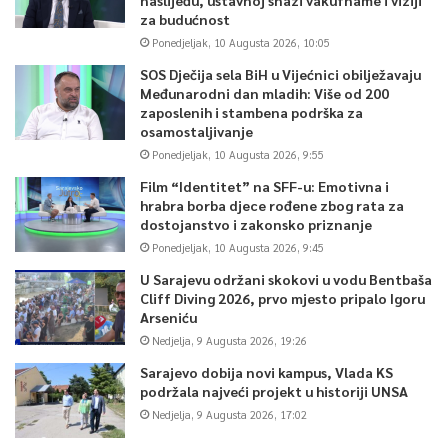
za budućnost
Ponedjeljak, 10 Augusta 2026, 10:05
SOS Dječija sela BiH u Vijećnici obilježavaju
Međunarodni dan mladih: Više od 200
zaposlenih i stambena podrška za
osamostaljivanje
Ponedjeljak, 10 Augusta 2026, 9:55
Film “Identitet” na SFF-u: Emotivna i
hrabra borba djece rođene zbog rata za
dostojanstvo i zakonsko priznanje
Ponedjeljak, 10 Augusta 2026, 9:45
U Sarajevu održani skokovi u vodu Bentbaša
Cliff Diving 2026, prvo mjesto pripalo Igoru
Arseniću
Nedjelja, 9 Augusta 2026, 19:26
Sarajevo dobija novi kampus, Vlada KS
podržala najveći projekt u historiji UNSA
Nedjelja, 9 Augusta 2026, 17:02