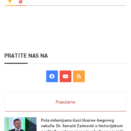
PRATITE NAS NA
Popularno
Pola milenijuma Gazi Husrev-begovog
vakufa: Dr. Senaid Zaimović o historijskom
naslijeđu, ustavnoj snazi vakufname i viziji