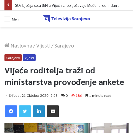
SOS Dječija sela BiH u Vijećnici obilježavaju Međunarodni dan mladih: Više od 200 zaposlenih i stambena podrška za osamostaljivanje
Meni
Naslovna
/
Vijesti
/
Sarajevo
Sarajevo
Vijesti
Vijeće roditelja traži od
ministarstva provođenje ankete
Srijeda, 21 Oktobra 2020, 9:53
0
186
1 minute read