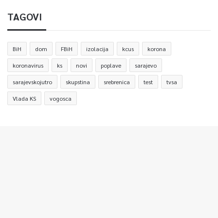
TAGOVI
BiH
dom
FBiH
izolacija
kcus
korona
koronavirus
ks
novi
poplave
sarajevo
sarajevskojutro
skupstina
srebrenica
test
tvsa
Vlada KS
vogosca