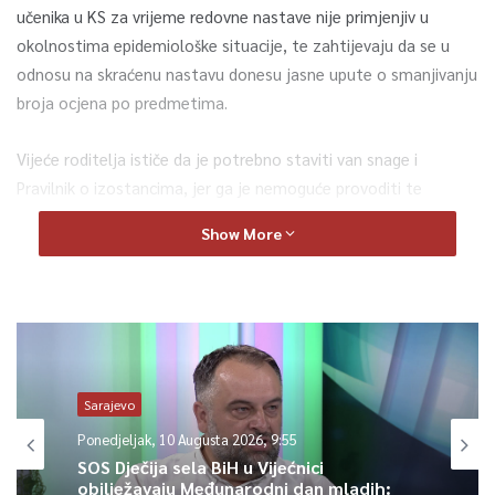
učenika u KS za vrijeme redovne nastave nije primjenjiv u
okolnostima epidemiološke situacije, te zahtijevaju da se u
odnosu na skraćenu nastavu donesu jasne upute o smanjivanju
broja ocjena po predmetima.
Vijeće roditelja ističe da je potrebno staviti van snage i
Pravilnik o izostancima, jer ga je nemoguće provoditi te
naglašavaju da je hitno potrebno povećati broj asistenata u
Show More
nastavi u skladu s potrebama škola.
Između ostalog, u dopisu koji su poslali Ministarstvu,
zahtijevaju usvajanje hitnih mjera kojima će se problemi s
prijevozom umanjiti ili potpuno ukloniti.
Sarajevo
0
Ponedjeljak, 10 Augusta 2026, 9:55
SOS Dječija sela BiH u Vijećnici
Article Rating
obilježavaju Međunarodni dan mladih: