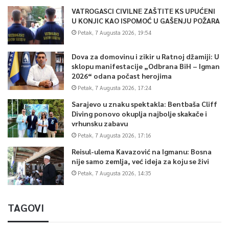
VATROGASCI CIVILNE ZAŠTITE KS UPUĆENI
U KONJIC KAO ISPOMOĆ U GAŠENJU POŽARA
Petak, 7 Augusta 2026, 19:54
Dova za domovinu i zikir u Ratnoj džamiji: U
sklopu manifestacije „Odbrana BiH – Igman
2026“ odana počast herojima
Petak, 7 Augusta 2026, 17:24
Sarajevo u znaku spektakla: Bentbaša Cliff
Diving ponovo okuplja najbolje skakače i
vrhunsku zabavu
Petak, 7 Augusta 2026, 17:16
Reisul-ulema Kavazović na Igmanu: Bosna
nije samo zemlja, već ideja za koju se živi
Petak, 7 Augusta 2026, 14:35
TAGOVI