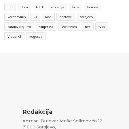
BiH
dom
FBiH
izolacija
kcus
korona
koronavirus
ks
novi
poplave
sarajevo
sarajevskojutro
skupstina
srebrenica
test
tvsa
Vlada KS
vogosca
Redakcija
Adresa: Bulevar Meše Selimovića 12,
71000 Sarajevo,