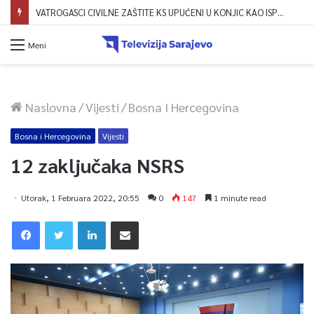
VATROGASCI CIVILNE ZAŠTITE KS UPUĆENI U KONJIC KAO ISPOMOĆ U GAŠENJU POŽARA
Meni
Naslovna
/
Vijesti
/
Bosna I Hercegovina
Bosna i Hercegovina
Vijesti
12 zaključaka NSRS
Utorak, 1 Februara 2022, 20:55
0
147
1 minute read